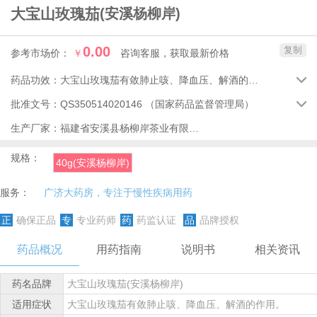
大宝山玫瑰茄
(安溪杨柳岸)
0.00
复制
参考市场价：
￥
咨询客服，获取最新价格
药品功效：
大宝山玫瑰茄有敛肺止咳、降血压、解酒的作用。

批准文号：
QS350514020146
（国家药品监督管理局）

生产厂家：
福建省安溪县杨柳岸茶业有限公司
规格：
40g(安溪杨柳岸)
服务：
广济大药房，专注于慢性疾病用药
正
确保正品
专
专业药师
药
药监认证
品
品牌授权
药品概况
用药指南
说明书
相关资讯
药名品牌
大宝山玫瑰茄(安溪杨柳岸)
适用症状
大宝山玫瑰茄有敛肺止咳、降血压、解酒的作用。