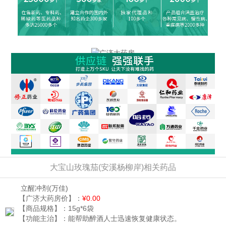
大宝山玫瑰茄(安溪杨柳岸)相关药品
立醒冲剂
(万佳)
【广济大药房价】：
¥0.00
【商品规格】：
15g*6袋
【功能主治】：
能帮助醉酒人士迅速恢复健康状态。