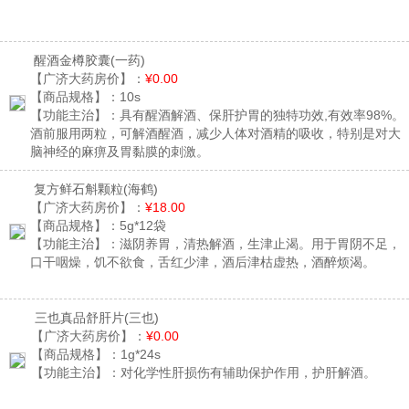
醒酒金樽胶囊
(一药)
【广济大药房价】：
¥0.00
【商品规格】：
10s
【功能主治】：
具有醒酒解酒、保肝护胃的独特功效,有效率98%。
酒前服用两粒，可解酒醒酒，减少人体对酒精的吸收，特别是对大
脑神经的麻痹及胃黏膜的刺激。
复方鲜石斛颗粒
(海鹤)
【广济大药房价】：
¥18.00
【商品规格】：
5g*12袋
【功能主治】：
滋阴养胃，清热解酒，生津止渴。用于胃阴不足，
口干咽燥，饥不欲食，舌红少津，酒后津枯虚热，酒醉烦渴。
三也真品舒肝片
(三也)
【广济大药房价】：
¥0.00
【商品规格】：
1g*24s
【功能主治】：
对化学性肝损伤有辅助保护作用，护肝解酒。