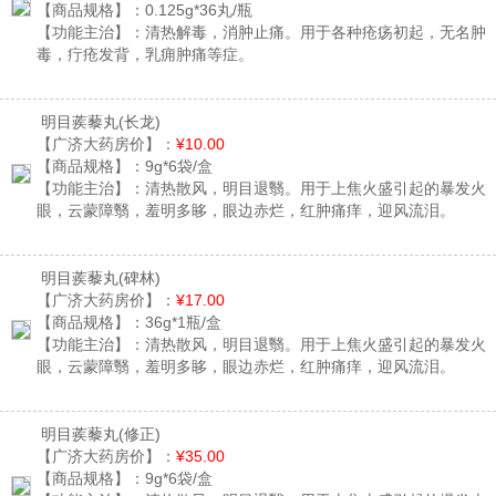
【商品规格】：
0.125g*36丸/瓶
【功能主治】：
清热解毒，消肿止痛。用于各种疮疡初起，无名肿
毒，疔疮发背，乳痈肿痛等症。
明目蒺藜丸
(长龙)
【广济大药房价】：
¥10.00
【商品规格】：
9g*6袋/盒
【功能主治】：
清热散风，明目退翳。用于上焦火盛引起的暴发火
眼，云蒙障翳，羞明多眵，眼边赤烂，红肿痛痒，迎风流泪。
明目蒺藜丸
(碑林)
【广济大药房价】：
¥17.00
【商品规格】：
36g*1瓶/盒
【功能主治】：
清热散风，明目退翳。用于上焦火盛引起的暴发火
眼，云蒙障翳，羞明多眵，眼边赤烂，红肿痛痒，迎风流泪。
明目蒺藜丸
(修正)
【广济大药房价】：
¥35.00
【商品规格】：
9g*6袋/盒