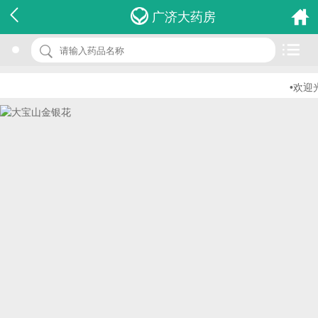
名 称：大宝山金银花
广济大药房
品 牌：(安溪杨柳岸)
规 格：40g
•欢迎光
价 格：￥0.00
批准文号：QS350514020146
厂家：福建省安溪县杨柳岸茶业有限公司