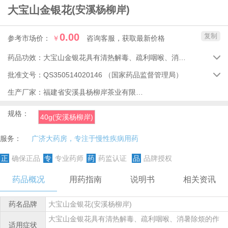
大宝山金银花
(安溪杨柳岸)
0.00
复制
参考市场价：
￥
咨询客服，获取最新价格
药品功效：
大宝山金银花具有清热解毒、疏利咽喉、消暑除烦的作用。

批准文号：
QS350514020146
（国家药品监督管理局）

生产厂家：
福建省安溪县杨柳岸茶业有限公司
规格：
40g(安溪杨柳岸)
服务：
广济大药房，专注于慢性疾病用药
正
确保正品
专
专业药师
药
药监认证
品
品牌授权
药品概况
用药指南
说明书
相关资讯
药名品牌
大宝山金银花(安溪杨柳岸)
大宝山金银花具有清热解毒、疏利咽喉、消暑除烦的作
适用症状