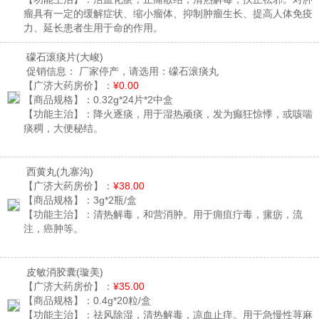
瘤具有一定的缓解症状、缩小瘤体、抑制肿瘤生长、提高人体免疫
力、延长患者生用于命的作用。
礞石滚痰片
(大峻)
促销信息：
厂家停产，请选用：礞石滚痰丸
【广济大药房价】：
¥0.00
【商品规格】：
0.32g*24片*2中盒
【功能主治】：
降火逐痰，用于湿热顽痰，发为癫狂惊悸，或咳喘
痰稠，大便秘结。
西黄丸
(九寨沟)
【广济大药房价】：
¥38.00
【商品规格】：
3g*2瓶/盒
【功能主治】：
清热解毒，和营消肿。用于痈疽疔毒，瘰疬，流
注，癌肿等。
皮敏消胶囊
(璇美)
【广济大药房价】：
¥35.00
【商品规格】：
0.4g*20粒/盒
【功能主治】：
祛风除湿，清热解毒，凉血止痒。用于急慢性荨麻