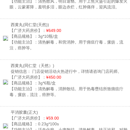
【功能主治】：
清热散风，明目退翳。用于上焦火盛引起的爆发火
眼，云蒙雾障，羞明多泪，眼边赤烂，红肿痛痒，迎风流泪。
西黄丸
(同仁堂(天然))
【广济大药房价】：
¥649.00
【商品规格】：
3g*10瓶/盒
【功能主治】：
清热解毒，和营消肿。用于痈疽疔毒，瘰疬，流
注，癌肿等。
西黄丸
(同仁堂（天然）)
促销信息：
门店促销活动火热进行中，详情请咨询门店药师。
【广济大药房价】：
¥450.00
【商品规格】：
3g*6瓶/盒
【功能主治】：
清热解毒，消肿散结。用于热毒壅结所致痈疽疔
毒，瘰疬，流注，癌肿等。
平消胶囊
(正大)
【广济大药房价】：
¥59.00
【商品规格】：
0.23g*100s
【功能主治】：
活血化瘀，止痛散结，清热解毒，扶正祛邪。对肿