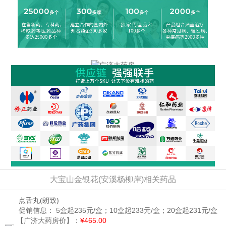
大宝山金银花(安溪杨柳岸)相关药品
点舌丸
(朗致)
促销信息：
5盒起235元/盒；10盒起233元/盒；20盒起231元/盒
【广济大药房价】：
¥465.00