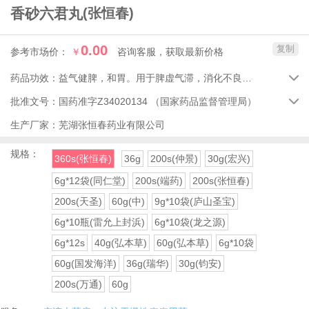
香砂六君丸
(张恒春)
0.00
复制
参考市场价：
￥
咨询客服，获取最新价格
药品功效：
益气健脾，和胃。用于脾虚气滞，消化不良，嗳气食少，脘腹胀满，大便溏泄。

批准文号：
国药准字Z34020134
（国家药品监督管理局）

生产厂家：
芜湖张恒春药业有限公司
规格：
360s(张恒春)
36g
200s(仲景)
30g(宏兴)
6g*12袋(同仁堂)
200s(端药)
200s(张恒春)
200s(天圣)
60g(中)
9g*10袋(庐山圣宝)
6g*10瓶(雷允上封浜)
6g*10袋(龙之源)
6g*12s
40g(弘本草)
60g(弘本草)
6g*10袋
60g(国发海洋)
36g(瑞华)
30g(钧安)
200s(万通)
60g