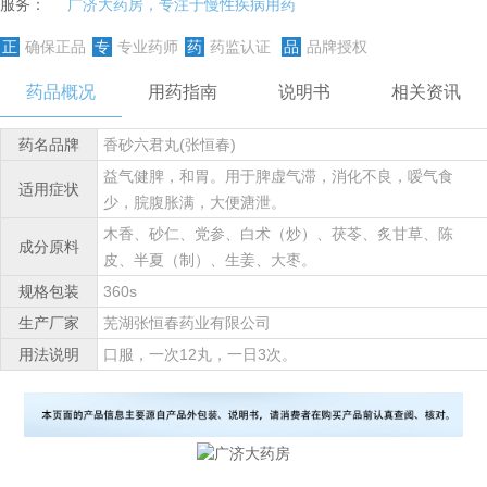
服务：
广济大药房，专注于慢性疾病用药
正
确保正品
专
专业药师
药
药监认证
品
品牌授权
药品概况
用药指南
说明书
相关资讯
药名品牌
香砂六君丸(张恒春)
益气健脾，和胃。用于脾虚气滞，消化不良，嗳气食
适用症状
少，脘腹胀满，大便溏泄。
木香、砂仁、党参、白术（炒）、茯苓、炙甘草、陈
成分原料
皮、半夏（制）、生姜、大枣。
规格包装
360s
生产厂家
芜湖张恒春药业有限公司
用法说明
口服，一次12丸，一日3次。