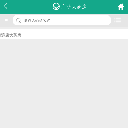
名 称：香砂六君丸
广济大药房
品 牌：(张恒春)
规 格：360s
迅康大药房
价 格：￥0.00
批准文号：国药准字Z34020134
厂家：芜湖张恒春药业有限公司