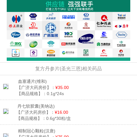
复方丹参片(圣光三恩)相关药品
血塞通片
(维和)
【广济大药房价】：
¥35.00
【商品规格】：
0.1g*24s
丹七软胶囊
(美纳达)
【广济大药房价】：
¥16.00
【商品规格】：
0.6g*30粒/盒
精制冠心颗粒
(汉唐)