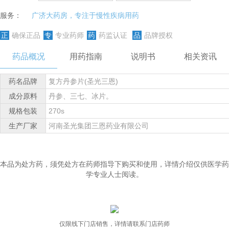
服务：
广济大药房，专注于慢性疾病用药
正
确保正品
专
专业药师
药
药监认证
品
品牌授权
药品概况
用药指南
说明书
相关资讯
药名品牌
复方丹参片(圣光三恩)
成分原料
丹参、三七、冰片。
规格包装
270s
生产厂家
河南圣光集团三恩药业有限公司
本品为处方药，须凭处方在药师指导下购买和使用，详情介绍仅供医学药
学专业人士阅读。
仅限线下门店销售，详情请联系门店药师