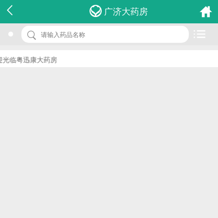
名 称：复方丹参片
广济大药房
品 牌：(圣光三恩)
规 格：270s
光临粤迅康大药房
价 格：￥0.00
批准文号：国药准字Z41020349
厂家：河南圣光集团三恩药业有限公司