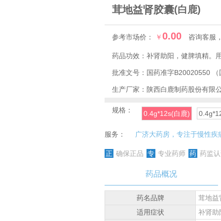
茸地益肾胶囊
(白鹿)
0.00
参考市场价：
￥
咨询客服
药品功效：
补肾助阳，健脾填精。
批准文号：
国药准字B20020550
（
生产厂家：
陕西白鹿制药股份有限
规格：
0.4g*12s(白鹿)
0.4g*
服务：
广济大药房，专注于慢性疾
正
确保正品
专
专业药师
药
药监认
药品概况
药名品牌
茸地益
适用症状
补肾助