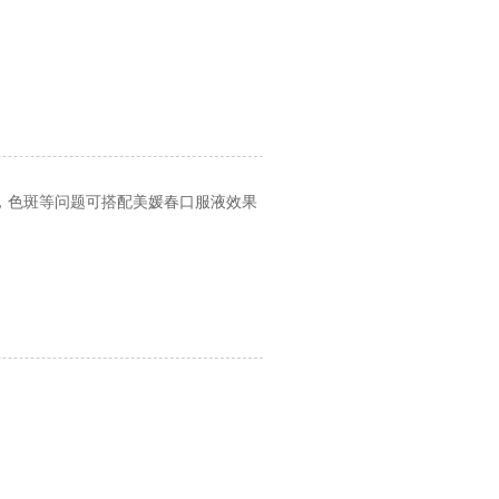
善贫血，色斑等问题可搭配美媛春口服液效果