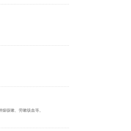
肺燥咳嗽、劳嗽咳血等。