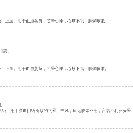
燥，止血。用于血虚萎黄，眩晕心悸，心烦不眠，肺燥咳嗽。
特惠。
燥，止血。用于血虚萎黄，眩晕心悸，心烦不眠，肺燥咳嗽。
盒
活络。用于淤血阻络所致的眩晕、中风，症见肢体不用，言语不利及头晕