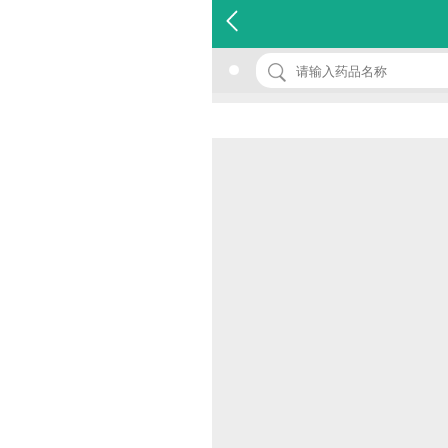
名 称：茸地益肾胶囊
品 牌：(白鹿)
规 格：0.4g*12s
价 格：￥0.00
批准文号：国药准字B20020550
厂家：陕西白鹿制药股份有限公司