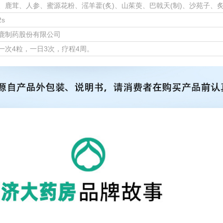
、鹿茸、人参、蜜源花粉、滛羊藿(炙)、山茱萸、巴戟天(制)、沙苑子、
2s
鹿制药股份有限公司
一次4粒，一日3次，疗程4周。