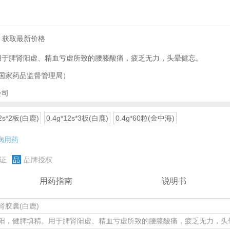
，获取最新价格
用于脾肾阳虚、精血亏虚所致的腰膝酸痛，疲乏无力，头晕健忘。
国家药品监督管理局）
公司
12s*2板(白鹿)
0.4g*12s*3板(白鹿)
0.4g*60粒(金中海)
病用药
证
品
品牌授权
用药指南
说明书
肾胶囊(白鹿)
阳，健脾填精。用于脾肾阳虚、精血亏虚所致的腰膝酸痛，疲乏无力，头