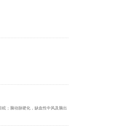
目眩；脑动脉硬化，缺血性中风及脑出