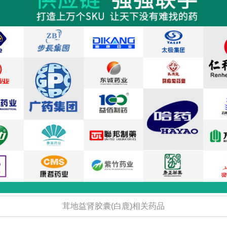
茸地益肾胶囊(白鹿)相关药品