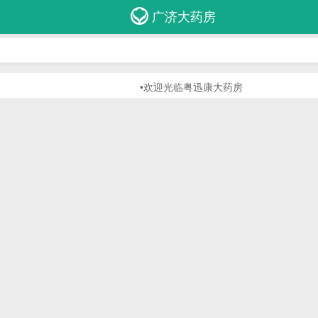
广济大药房
•欢迎光临粤迅康大药房