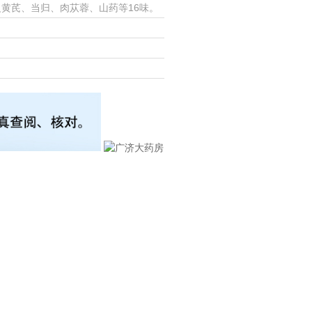
炙黄芪、当归、肉苁蓉、山药等16味。