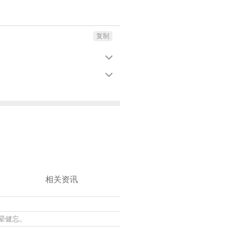
复制


相关资讯
晕健忘。