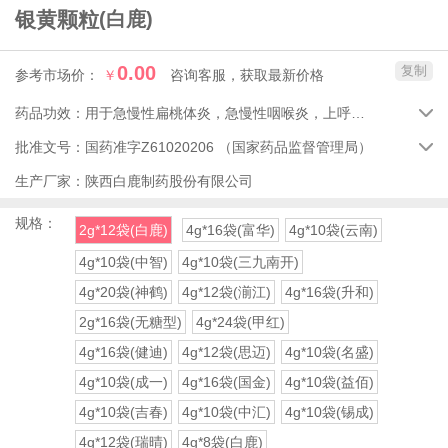
银黄颗粒
(白鹿)
0.00
复制
参考市场价：
￥
咨询客服，获取最新价格
药品功效：
用于急慢性扁桃体炎，急慢性咽喉炎，上呼吸道感染。

批准文号：
国药准字Z61020206
（国家药品监督管理局）

生产厂家：
陕西白鹿制药股份有限公司
规格：
2g*12袋(白鹿)
4g*16袋(富华)
4g*10袋(云南)
4g*10袋(中智)
4g*10袋(三九南开)
4g*20袋(神鹤)
4g*12袋(湔江)
4g*16袋(升和)
2g*16袋(无糖型)
4g*24袋(甲红)
4g*16袋(健迪)
4g*12袋(思迈)
4g*10袋(名盛)
4g*10袋(成一)
4g*16袋(国金)
4g*10袋(益佰)
4g*10袋(吉春)
4g*10袋(中汇)
4g*10袋(锡成)
4g*12袋(瑞晴)
4g*8袋(白鹿)