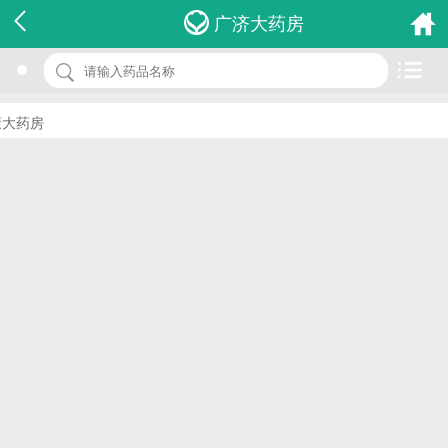
名 称：银黄颗粒
广济大药房
品 牌：(白鹿)
规 格：2g*12袋
药房
价 格：￥0.00
批准文号：国药准字Z61020206
厂家：陕西白鹿制药股份有限公司