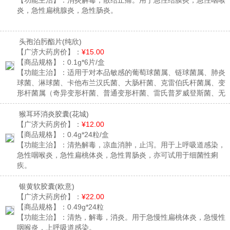
【功能主治】：
消炎解毒，散结止痛。用于急性结膜炎，急性咽喉
炎，急性扁桃腺炎，急性肠炎。
头孢泊肟酯片
(纯欣)
【广济大药房价】：
¥15.00
【商品规格】：
0.1g*6片/盒
【功能主治】：
适用于对本品敏感的葡萄球菌属、链球菌属、肺炎
球菌、淋球菌、卡他布兰汉氏菌、大肠杆菌、克雷伯氏杆菌属、变
形杆菌属（奇异变形杆菌、普通变形杆菌、雷氏普罗威登斯菌、无
恒普罗威登斯菌）、枸橼酸杆菌属、肠杆菌属、流感嗜血杆菌等引
起的下述感染症：1. 呼吸系统感染：如肺炎、急性支气管炎、慢性
猴耳环消炎胶囊
(花城)
支气管炎、咽喉炎（咽喉脓肿）、扁桃体炎（扁桃体周围炎、扁桃
【广济大药房价】：
¥12.00
体周围脓肿）、支气管扩张症（感染时）、慢性呼吸道疾患继发感
【商品规格】：
0.4g*24粒/盒
染等。2. 泌尿生殖系统感染：如肾盂肾炎、膀胱炎、淋菌性尿道
【功能主治】：
清热解毒，凉血消肿，止泻。用于上呼吸道感染，
炎、前庭大腺炎、前庭大腺脓肿等。3. 皮肤软组织感染：如毛囊炎
急性咽喉炎，急性扁桃体炎，急性胃肠炎，亦可试用于细菌性痢
（包括脓疱性痤疮）、疖、疖肿症、痈、丹毒、蜂窝织炎、淋巴管
疾。
（结）炎、瘭疽、化脓性甲沟（周）炎、皮下脓肿、汗腺炎、簇状
痤疮、感染性粉瘤、肛门周围脓肿等。4. 耳鼻喉科感染：如中耳
银黄软胶囊
(欧意)
炎、副鼻窦炎等。5. 其它：如乳腺炎等。
【广济大药房价】：
¥22.00
【商品规格】：
0.49g*24粒
【功能主治】：
清热，解毒，消炎。用于急慢性扁桃体炎，急慢性
咽喉炎，上呼吸道感染。