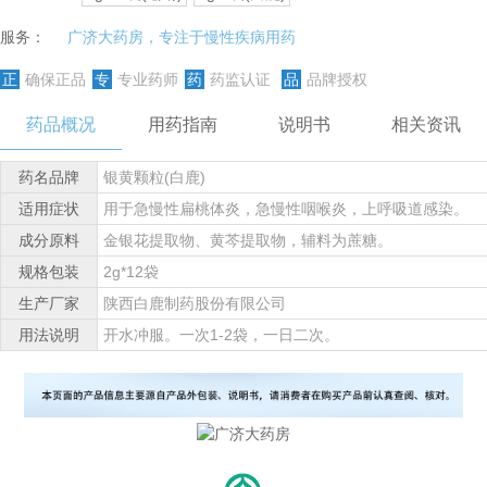
服务：
广济大药房，专注于慢性疾病用药
正
确保正品
专
专业药师
药
药监认证
品
品牌授权
药品概况
用药指南
说明书
相关资讯
药名品牌
银黄颗粒(白鹿)
适用症状
用于急慢性扁桃体炎，急慢性咽喉炎，上呼吸道感染。
成分原料
金银花提取物、黄芩提取物，辅料为蔗糖。
规格包装
2g*12袋
生产厂家
陕西白鹿制药股份有限公司
用法说明
开水冲服。一次1-2袋，一日二次。