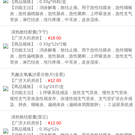
【商品规格】：
0.33g*36粒/盒
【功能主治】：
消炎解毒，散结止痛。用于急性结膜炎，急性咽喉
炎，急性扁桃腺炎，急性肠炎，急性菌痢，上呼吸道炎，急性支气
管炎，淋巴结炎，疮疖疼痛，中耳炎，皮炎湿疹。
清热散结胶囊
(卞宁)
【广济大药房价】：
¥18.00
【商品规格】：
0.33g*12s*2板
【功能主治】：
消炎解毒，散结止痛。用于急性结膜炎，急性咽喉
炎，急性扁桃腺炎，急性肠炎，急性菌痢，上呼吸道炎，急性支气
管炎，淋巴结炎，疮疖疼痛，中耳炎，皮炎湿疹。
乳酸左氧氟沙星分散片
(全星)
【广济大药房价】：
¥12.00
【商品规格】：
0.1g*24片/盒
【功能主治】：
1.呼吸系统感染：急性支气管炎、慢性支气管炎、
慢性支气管炎急性期发作、弥漫性细支气管炎、支气管扩张合并感
染、肺炎、咽喉炎、扁桃体炎（扁桃体周围脓肿）； 2.泌尿系统感
染：肾盂肾炎、复杂性尿路感染等； 3.生殖系统感染：前列腺炎、
附睾炎、宫腔感染、子宫附件炎、盆腔炎（疑有厌氧菌感染时可合
清热散结胶囊
(普正)
用甲硝唑）； 4.皮肤软组织感染：传染性脓疱病、蜂窝组织炎、淋
【广济大药房价】：
¥12.00
巴管（结）炎、皮下脓肿、肛周脓肿等； 5.肠道感染：细菌性痢
【商品规格】：
0.35g*12s
疾、感染性肠炎、沙门菌属肠炎、伤寒及副伤寒等；