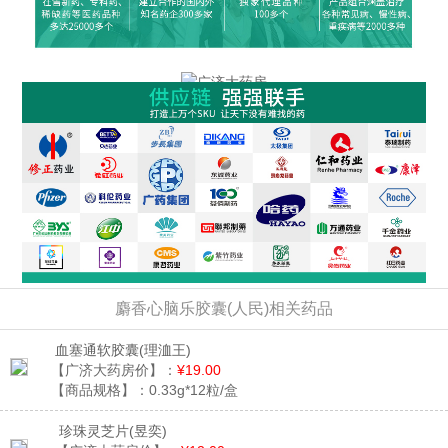
麝香心脑乐胶囊(人民)相关药品
血塞通软胶囊
(理洫王)
【广济大药房价】：
¥19.00
【商品规格】：
0.33g*12粒/盒
珍珠灵芝片
(昱奕)