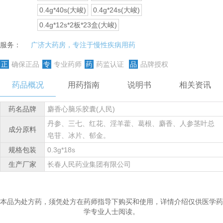
0.4g*40s(大峻)
0.4g*24s(大峻)
0.4g*12s*2板*23盒(大峻)
服务：
广济大药房，专注于慢性疾病用药
正
确保正品
专
专业药师
药
药监认证
品
品牌授权
药品概况
用药指南
说明书
相关资讯
药名品牌
麝香心脑乐胶囊(人民)
丹参、三七、红花、淫羊藿、葛根、麝香、人参茎叶总
成分原料
皂苷、冰片、郁金。
规格包装
0.3g*18s
生产厂家
长春人民药业集团有限公司
本品为处方药，须凭处方在药师指导下购买和使用，详情介绍仅供医学药
学专业人士阅读。