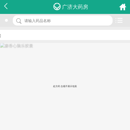
名 称：麝香心脑乐胶囊
广济大药房
品 牌：(人民)
规 格：0.3g*18s
价 格：￥0.00
批准文号：国药准字Z20080487
厂家：长春人民药业集团有限公司
处方药 合规不展示包装