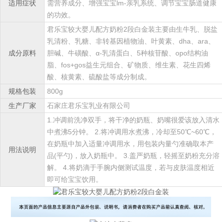
适用症状
需营养成分、增强宝宝lm-亲乳系统、调节宝宝肠道健康
的功效。
君乐宝较大婴儿配方奶粉2段白金装主要由生牛乳、脱盐
乳清粉、乳糖、非转基因植物油、叶黄素、dha、ara、
成分原料
胆碱、牛磺酸、α-乳清蛋白、5种核苷酸、opo结构油
脂、fos+gos益生元组合、矿物质、维生素、花生四烯
酸、核黄素、硫酸盐等成分制成。
规格包装
800g
生产厂家
石家庄君乐宝乳业有限公司
1.冲调前洗净双手，将干净的奶瓶、奶嘴很爱该放入清水
中煮沸5分钟。 2.将冲调用水煮沸，冷却至50℃~60℃，
在奶瓶中加入适量冲调用水，用包装内量勺准确取本产
用法说明
品(平勺)，放入奶瓶中。 3.盖严奶瓶，轻摇至奶粉充分溶
解。 4.将奶滴于手腕内侧测试温度，若与皮肤温度相近
即可给宝宝饮用。