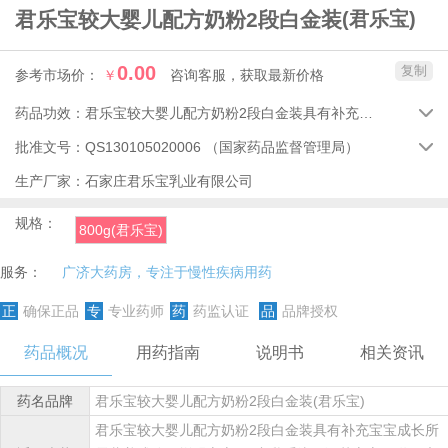
君乐宝较大婴儿配方奶粉2段白金装
(君乐宝)
0.00
复制
参考市场价：
￥
咨询客服，获取最新价格
药品功效：
君乐宝较大婴儿配方奶粉2段白金装具有补充宝宝成长所需营养成分、增强宝宝lm-亲乳系统、调节宝宝肠道健康的功效。

批准文号：
QS130105020006
（国家药品监督管理局）

生产厂家：
石家庄君乐宝乳业有限公司
规格：
800g(君乐宝)
服务：
广济大药房，专注于慢性疾病用药
正
确保正品
专
专业药师
药
药监认证
品
品牌授权
药品概况
用药指南
说明书
相关资讯
药名品牌
君乐宝较大婴儿配方奶粉2段白金装(君乐宝)
君乐宝较大婴儿配方奶粉2段白金装具有补充宝宝成长所