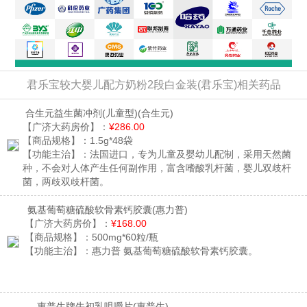
君乐宝较大婴儿配方奶粉2段白金装(君乐宝)相关药品
合生元益生菌冲剂(儿童型)
(合生元)
【广济大药房价】：
¥286.00
【商品规格】：
1.5g*48袋
【功能主治】：
法国进口，专为儿童及婴幼儿配制，采用天然菌
种，不会对人体产生任何副作用，富含嗜酸乳杆菌，婴儿双歧杆
菌，两歧双歧杆菌。
氨基葡萄糖硫酸软骨素钙胶囊
(惠力普)
【广济大药房价】：
¥168.00
【商品规格】：
500mg*60粒/瓶
【功能主治】：
惠力普 氨基葡萄糖硫酸软骨素钙胶囊。
惠普生牌牛初乳咀嚼片
(惠普生)