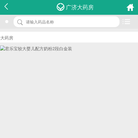
名 称：君乐宝较大婴儿配方奶粉2段白金装
广济大药房
品 牌：(君乐宝)
规 格：800g
药房
价 格：￥0.00
批准文号：QS130105020006
厂家：石家庄君乐宝乳业有限公司