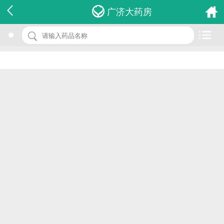
名 称：古方快速镇痛活络膏
广济大药房
品 牌：(恭寿堂)
规 格：1盒
价 格：￥0.00
批准文号：HKP-00377
厂家：恭寿堂药业