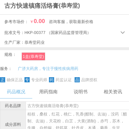
古方快速镇痛活络膏
(恭寿堂)
0.00
参考市场价：
￥
咨询客服，获取最新价格
批准文号：
HKP-00377
（国家药品监督管理局）

生产厂家：
恭寿堂药业
规格：
1盒(恭寿堂)
服务：
广济大药房，专注于慢性疾病用药
正
确保正品
专
专业药师
药
药监认证
品
品牌授权
药品概况
用药指南
说明书
相关资讯
药名品牌
古方快速镇痛活络膏(恭寿堂)
桂枝，桑枝，红花，桃仁，乳香(醋制、去油)，没药〔醋
制、去油)，天花粉，白芷，大黄(酒制)，赤芍，苏木，
成分原料
牛膝，自然铜，舒筋草，牡丹皮，木通，麝香，生甘