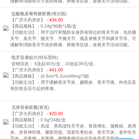
缓解和消除骨关节炎的疼痛、肿胀等症状，改善关节活动功能。
盐酸氨基葡萄糖胶囊
(维尔固)
【广济大药房价】：
¥36.00
【商品规格】：
0.24g*90粒*1瓶/盒
【功能主治】：
用于治疗和预防全身所有部位的骨关节炎，包括膝
关节、肩关节、髋关节、手腕关节、颈及脊椎关节和踝关节等。可
缓解和消除骨关节炎的疼痛、肿胀等症状，改善关节活动功能。
吡罗昔康贴片
(特乐思特)
促销信息：
5盒起40元/盒，10盒起39元/盒。
【广济大药房价】：
¥41.00
【商品规格】：
(6.8cm*5.2cm)48mg*3贴
【功能主治】：
用于缓解骨关节炎、腱鞘炎、骨关节痛、外伤后及
骨折愈合后引起的疼痛。
克痹骨泰胶囊
(替克)
【广济大药房价】：
¥20.00
【商品规格】：
0.5g*24粒/盒
【功能主治】：
风湿、类风湿性关节炎、骨质增生、颈椎病、肩周
炎、坐骨神经痛、腰肌劳损、强直性脊柱炎、骨关节炎、老年性关
节炎、老寒腰、老寒腿、腰腿疼痛综合症等各类风湿骨病。