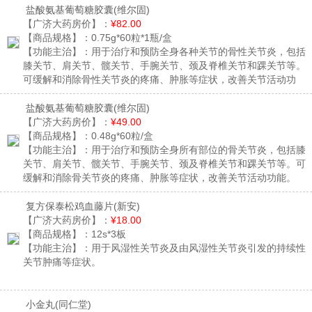
盐酸氨基葡萄糖胶囊
(维尔固)
【广济大药房价】：
¥82.00
【商品规格】：
0.75g*60粒*1瓶/盒
【功能主治】：
用于治疗和预防全身各种关节的骨性关节炎，包括
膝关节、肩关节、髋关节、手腕关节、颈及脊椎关节和踝关节等。
可缓解和消除骨性关节炎的疼痛、肿胀等症状，改善关节活动功
能。
盐酸氨基葡萄糖胶囊
(维尔固)
【广济大药房价】：
¥49.00
【商品规格】：
0.48g*60粒/盒
【功能主治】：
用于治疗和预防全身所有部位的骨关节炎，包括膝
关节、肩关节、髋关节、手腕关节、颈及脊椎关节和踝关节等。可
缓解和消除骨关节炎的疼痛、肿胀等症状，改善关节活动功能。
复方保泰松鸡血藤片
(新安)
【广济大药房价】：
¥18.00
【商品规格】：
12s*3板
【功能主治】：
用于风湿性关节炎及由风湿性关节炎引发的持续性
关节肿痛等症状。
小金丸
(同仁堂)