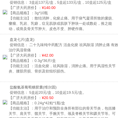
促销信息：
3盒起137元/盒，5盒起133元/盒，10盒起125元/盒
【广济大药房价】：
¥140.00
【商品规格】：
3g*10瓶
【功能主治】：
散结消肿，化瘀止痛。用于痰气凝滞所致的瘰疬、
瘿瘤、乳岩、乳癖，症见肌肤或肌肤下肿块一处或数处，推之能
动，或骨及骨关节肿大、皮色不变、肿硬作痛。
盘龙七片
(盘龙)
促销信息：
二十九味纯中药配方 活血化瘀 祛风除湿 消肿止痛 有
治疗风湿骨痛
【广济大药房价】：
¥42.00
【商品规格】：
0.3g*36片/盒
【功能主治】：
活血化瘀，祛风除湿，消肿止痛。用于风湿性关节
炎、腰肌劳损、骨折及软组织损伤。
盐酸氨基葡萄糖胶囊
(维尔固)
促销信息：
5盒起20元/盒，10盒起19.5元/盒。
【广济大药房价】：
¥20.50
【商品规格】：
0.24g*42粒*1瓶/盒
【功能主治】：
用于治疗和预防全身所有部位的骨关节炎，包括膝
关节、肩关节、髋关节、手腕关节、颈及脊椎关节和踝关节等。可