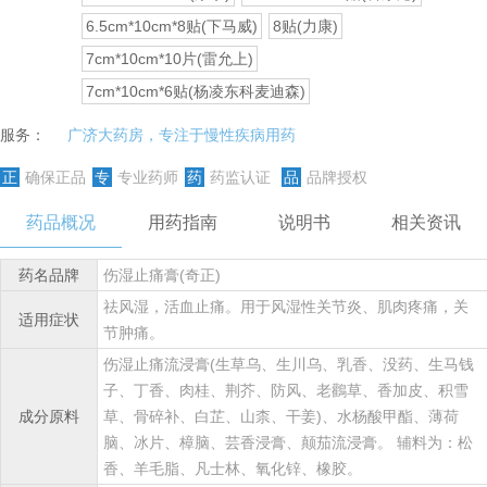
6.5cm*10cm*8贴(下马威)
8贴(力康)
7cm*10cm*10片(雷允上)
7cm*10cm*6贴(杨凌东科麦迪森)
服务：
广济大药房，专注于慢性疾病用药
正
确保正品
专
专业药师
药
药监认证
品
品牌授权
药品概况
用药指南
说明书
相关资讯
药名品牌
伤湿止痛膏(奇正)
祛风湿，活血止痛。用于风湿性关节炎、肌肉疼痛，关
适用症状
节肿痛。
伤湿止痛流浸膏(生草乌、生川乌、乳香、没药、生马钱
子、丁香、肉桂、荆芥、防风、老鸛草、香加皮、积雪
成分原料
草、骨碎补、白芷、山柰、干姜)、水杨酸甲酯、薄荷
脑、冰片、樟脑、芸香浸膏、颠茄流浸膏。 辅料为：松
香、羊毛脂、凡士林、氧化锌、橡胶。