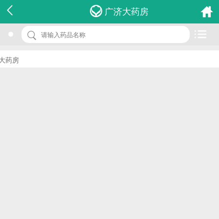
名 称：伤湿止痛膏
广济大药房
品 牌：(奇正)
规 格：7cm*10cm*6贴*24袋
药房
价 格：￥0.00
批准文号：国药准字Z62020040
厂家：甘肃奇正藏药有限公司