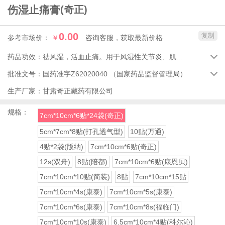
伤湿止痛膏
(奇正)
0.00
复制
参考市场价：
￥
咨询客服，获取最新价格
药品功效：
祛风湿，活血止痛。用于风湿性关节炎、肌肉疼痛，关节肿痛。

批准文号：
国药准字Z62020040
（国家药品监督管理局）

生产厂家：
甘肃奇正藏药有限公司
规格：
7cm*10cm*6贴*24袋(奇正)
5cm*7cm*8贴(打孔透气型)
10贴(万通)
4贴*2袋(版纳)
7cm*10cm*6贴(奇正)
12s(双舟)
8贴(陪都)
7cm*10cm*6贴(康恩贝)
7cm*10cm*10贴(简装)
8贴
7cm*10cm*15贴
7cm*10cm*4s(康泰)
7cm*10cm*5s(康泰)
7cm*10cm*6s(康泰)
7cm*10cm*8s(福临门)
7cm*10cm*10s(康泰)
6.5cm*10cm*4贴(科尔沁)