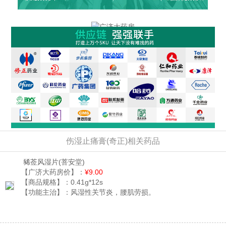
伤湿止痛膏(奇正)相关药品
豨莶风湿片
(菩安堂)
【广济大药房价】：
¥9.00
【商品规格】：
0.41g*12s
【功能主治】：
风湿性关节炎，腰肌劳损。