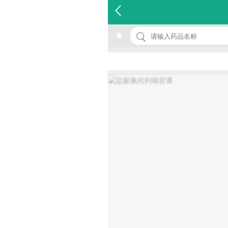
名 称：盐酸氟桂利嗪胶囊
品 牌：(福森)
规 格：5mg*20s
价 格：￥0.00
批准文号：国药准字H10900040
厂家：河南福森药业有限公司