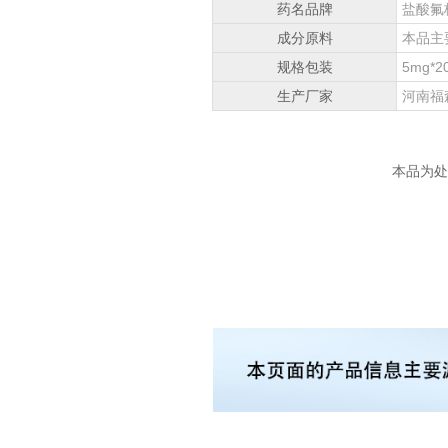
药名品牌
盐酸氟
成分原料
本品主要
规格包装
5mg*2
生产厂家
河南福
本品为处