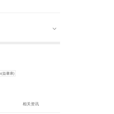

0s(益馨康)
相关资讯