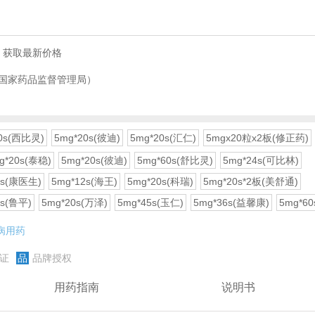
)
，获取最新价格
国家药品监督管理局）
0s(西比灵)
5mg*20s(彼迪)
5mg*20s(汇仁)
5mgx20粒x2板(修正药)
g*20s(泰稳)
5mg*20s(彼迪)
5mg*60s(舒比灵)
5mg*24s(可比林)
4s(康医生)
5mg*12s(海王)
5mg*20s(科瑞)
5mg*20s*2板(美舒通)
0s(鲁平)
5mg*20s(万泽)
5mg*45s(玉仁)
5mg*36s(益馨康)
5mg*6
病用药
证
品
品牌授权
用药指南
说明书