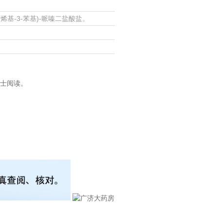
丙烯基-3-苯基)-哌嗪二盐酸盐。
士阅读。