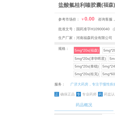
盐酸氟桂利嗪胶囊
(福森
0.00
参考市场价：
￥
咨询客服
批准文号：
国药准字H10900040
（
生产厂家：
河南福森药业有限公司
规格：
5mg*20s(福森)
5mg*2
5mg*20s(津华晖星)
5m
5mg*20s(泰稳)
5mg*2
5mg*20s(桂克)
5mg*6
服务：
广济大药房，专注于慢性疾
正
确保正品
专
专业药师
药
药监认
药品概况