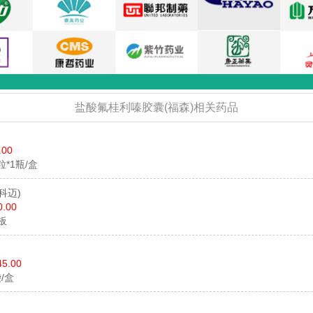
盐酸氟桂利嗪胶囊(福森)相关药品
.00
0粒*1瓶/盒
(科迈)
0.00
2板
45.00
袋/盒