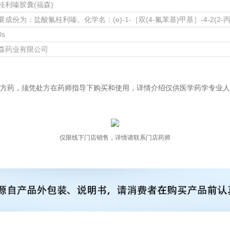
桂利嗪胶囊(福森)
成份为：盐酸氟桂利嗪。化学名：(e)-1-［双(4-氟苯基)甲基］-4-2(2-
0s
森药业有限公司
方药，须凭处方在药师指导下购买和使用，详情介绍仅供医学药学专业人
仅限线下门店销售，详情请联系门店药师