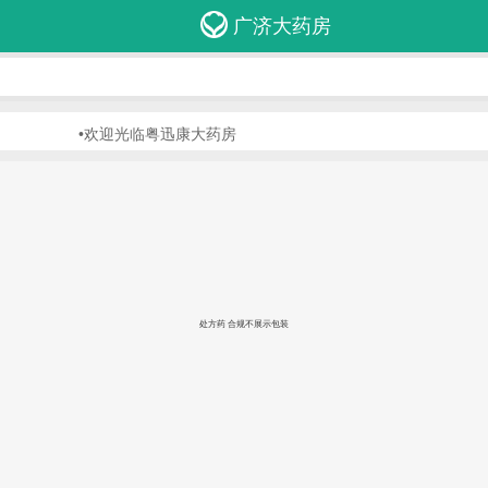
广济大药房
•欢迎光临粤迅康大药房
处方药 合规不展示包装