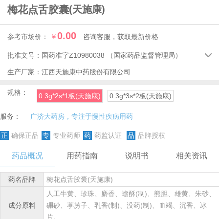
梅花点舌胶囊
(天施康)
0.00
参考市场价：
￥
咨询客服，获取最新价格
批准文号：
国药准字Z10980038
（国家药品监督管理局）

生产厂家：
江西天施康中药股份有限公司
规格：
0.3g*2s*1板(天施康)
0.3g*3s*2板(天施康)
服务：
广济大药房，专注于慢性疾病用药
正
确保正品
专
专业药师
药
药监认证
品
品牌授权
药品概况
用药指南
说明书
相关资讯
药名品牌
梅花点舌胶囊(天施康)
人工牛黄、珍珠、麝香、蟾酥(制)、熊胆、雄黄、朱砂、
成分原料
硼砂、葶苈子、乳香(制)、没药(制)、血竭、沉香、冰
片。