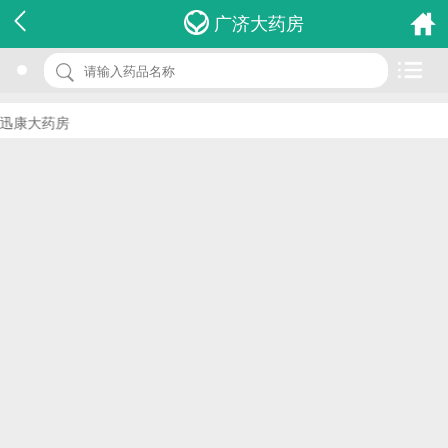
名 称：梅花点舌胶囊
广济大药房
品 牌：(天施康)
规 格：0.3g*2s*1板
迅康大药房
价 格：￥0.00
批准文号：国药准字Z10980038
厂家：江西天施康中药股份有限公司