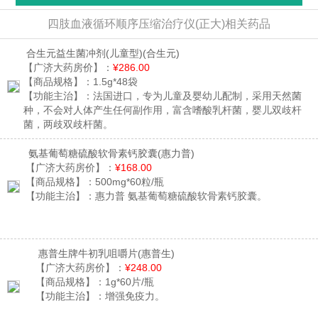
四肢血液循环顺序压缩治疗仪(正大)相关药品
合生元益生菌冲剂(儿童型)
(合生元)
【广济大药房价】：
¥286.00
【商品规格】：
1.5g*48袋
【功能主治】：
法国进口，专为儿童及婴幼儿配制，采用天然菌
种，不会对人体产生任何副作用，富含嗜酸乳杆菌，婴儿双歧杆
菌，两歧双歧杆菌。
氨基葡萄糖硫酸软骨素钙胶囊
(惠力普)
【广济大药房价】：
¥168.00
【商品规格】：
500mg*60粒/瓶
【功能主治】：
惠力普 氨基葡萄糖硫酸软骨素钙胶囊。
惠普生牌牛初乳咀嚼片
(惠普生)
【广济大药房价】：
¥248.00
【商品规格】：
1g*60片/瓶
【功能主治】：
增强免疫力。