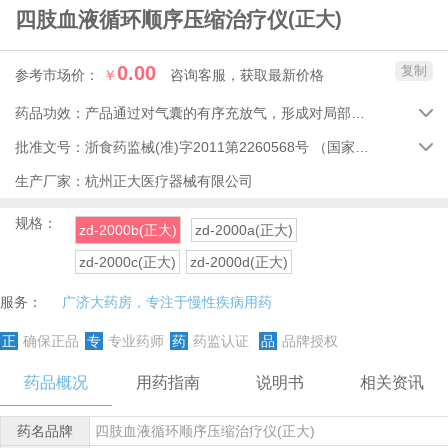
四肢血液循环顺序压缩治疗仪
(正大)
0.00
复制
参考市场价：
￥
咨询客服，获取最新价格
药品功效：
产品通过对气囊的有序充放气，形成对局部静脉的阶梯压力，缓解四肢浮肿，促进血液循环。

批准文号：
浙食药监械(准)字2011第2260568号
（国家药品监督管理局）

生产厂家：
杭州正大医疗器械有限公司
规格：
zd-2000b(正大)
zd-2000a(正大)
zd-2000c(正大)
zd-2000d(正大)
服务：
广济大药房，专注于慢性疾病用药
正
确保正品
专
专业药师
药
药监认证
品
品牌授权
药品概况
用药指南
说明书
相关资讯
药名品牌
四肢血液循环顺序压缩治疗仪(正大)