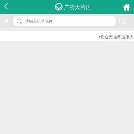
名 称：四肢血液循环顺序压缩治疗仪
广济大药房
品 牌：(正大)
规 格：zd-2000b
•欢迎光临粤迅康大药
价 格：￥0.00
批准文号：浙食药监械(准)字2011第2260568号
厂家：杭州正大医疗器械有限公司