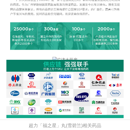
超力「福之星」丸(雪碧兰)相关药品