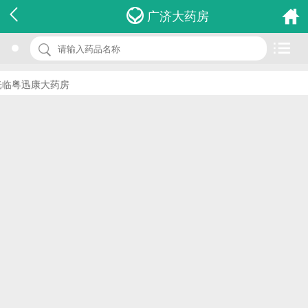
名 称：超力「福之星」丸
广济大药房
品 牌：(雪碧兰)
规 格：1盒
临粤迅康大药房
价 格：￥0.00
批准文号：HKP-00406
厂家：永裕(香港)贸易有限公司