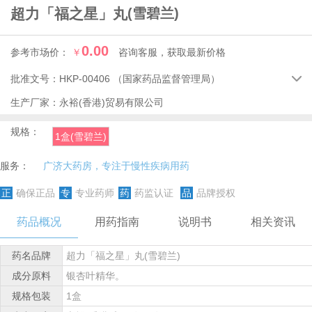
超力「福之星」丸
(雪碧兰)
0.00
参考市场价：
￥
咨询客服，获取最新价格
批准文号：
HKP-00406
（国家药品监督管理局）

生产厂家：
永裕(香港)贸易有限公司
规格：
1盒(雪碧兰)
服务：
广济大药房，专注于慢性疾病用药
正
确保正品
专
专业药师
药
药监认证
品
品牌授权
药品概况
用药指南
说明书
相关资讯
药名品牌
超力「福之星」丸(雪碧兰)
成分原料
银杏叶精华。
规格包装
1盒