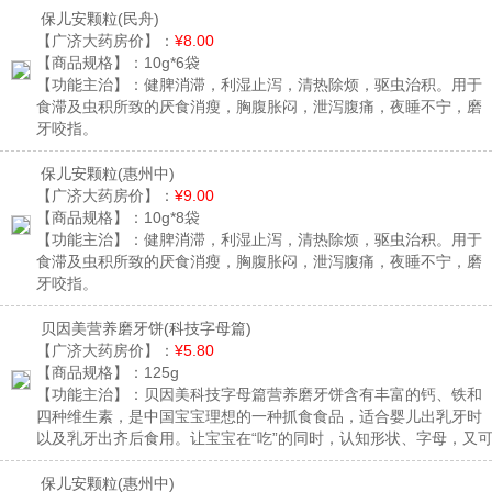
保儿安颗粒
(民舟)
【广济大药房价】：
¥8.00
【商品规格】：
10g*6袋
【功能主治】：
健脾消滞，利湿止泻，清热除烦，驱虫治积。用于
食滞及虫积所致的厌食消瘦，胸腹胀闷，泄泻腹痛，夜睡不宁，磨
牙咬指。
保儿安颗粒
(惠州中)
【广济大药房价】：
¥9.00
【商品规格】：
10g*8袋
【功能主治】：
健脾消滞，利湿止泻，清热除烦，驱虫治积。用于
食滞及虫积所致的厌食消瘦，胸腹胀闷，泄泻腹痛，夜睡不宁，磨
牙咬指。
贝因美营养磨牙饼
(科技字母篇)
【广济大药房价】：
¥5.80
【商品规格】：
125g
【功能主治】：
贝因美科技字母篇营养磨牙饼含有丰富的钙、铁和
四种维生素，是中国宝宝理想的一种抓食食品，适合婴儿出乳牙时
以及乳牙出齐后食用。让宝宝在“吃”的同时，认知形状、字母，又
以锻炼宝宝的抓握能力。
保儿安颗粒
(惠州中)