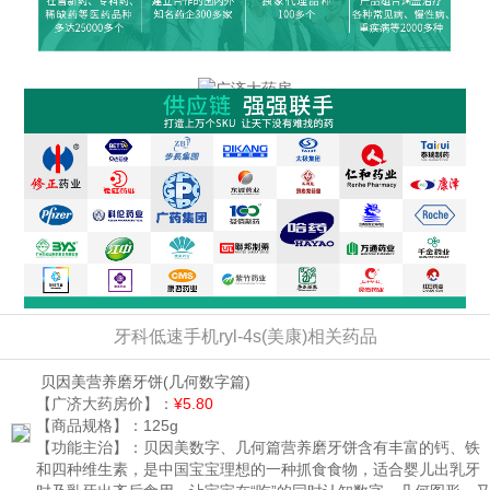
牙科低速手机ryl-4s(美康)相关药品
贝因美营养磨牙饼
(几何数字篇)
【广济大药房价】：
¥5.80
【商品规格】：
125g
【功能主治】：
贝因美数字、几何篇营养磨牙饼含有丰富的钙、铁
和四种维生素，是中国宝宝理想的一种抓食食物，适合婴儿出乳牙