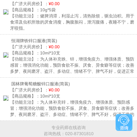
【广济大药房价】：
¥0.00
【商品规格】：
10g*5袋
【功能主治】：
健脾消滞，利湿止泻，清热除烦，驱虫治积。用于
食滞及虫积所致的厌食消瘦，胸腹胀闷，泄泻腹痛，夜睡不宁，磨
牙咬指。
恒湖牌铁锌口服液
(简装)
【广济大药房价】：
¥0.00
【商品规格】：
10ml*10支
【功能主治】：
为人体补充铁、锌，增强免疫力、增强体质、预防
感冒；增强消化功能，预防食欲不振、厌食、异食癖等症状；改善
多梦、夜间磨牙、盗汗、多动症、情绪不宁、脾气不好，促进正常
的生长发育,预防缺铁性贫血。
国林牌葡萄糖酸锌口服液
(简装)
【广济大药房价】：
¥0.00
【商品规格】：
10ml*10支
【功能主治】：
为人体补充锌，增强免疫力、增强体质、预防感
冒；增强消化功能，预防食欲不振、厌食、异食癖等症状；改善多
梦、夜间磨牙、盗汗、多动症、情绪不宁、脾气不好，促进正常的
生长发育。
专业药师在线咨询
咨询热线：
020-87301810