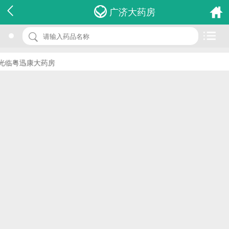
名 称：牙科低速手机ryl-4s
广济大药房
品 牌：(美康)
规 格：ryl-4s 1件
临粤迅康大药房
价 格：￥0.00
批准文号：浙食药监械(准)字2010第2550547号
厂家：宁波美康生物科技股份有限公司