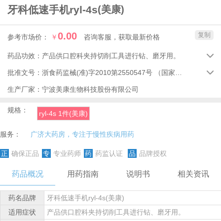
牙科低速手机ryl-4s
(美康)
0.00
复制
参考市场价：
￥
咨询客服，获取最新价格
药品功效：
产品供口腔科夹持切削工具进行钻、磨牙用。

批准文号：
浙食药监械(准)字2010第2550547号
（国家药品监督管理局）

生产厂家：
宁波美康生物科技股份有限公司
规格：
ryl-4s 1件(美康)
服务：
广济大药房，专注于慢性疾病用药
正
确保正品
专
专业药师
药
药监认证
品
品牌授权
药品概况
用药指南
说明书
相关资讯
药名品牌
牙科低速手机ryl-4s(美康)
适用症状
产品供口腔科夹持切削工具进行钻、磨牙用。