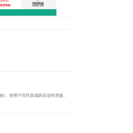
炎)、使用子宫托造成的压迫性溃疡。