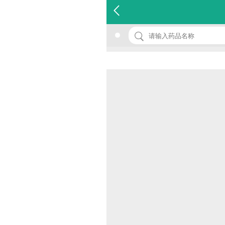
名 称：抗宫炎片
品 牌：(天施康)
规 格：0.52g*12s*9板
价 格：￥0.00
批准文号：国药准字Z36020566
厂家：江西天施康中药股份有限公司