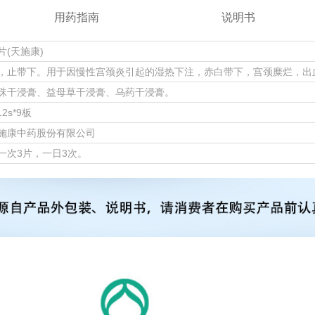
用药指南
说明书
片(天施康)
，止带下。用于因慢性宫颈炎引起的湿热下注，赤白带下，宫颈糜烂，出
珠干浸膏、益母草干浸膏、乌药干浸膏。
12s*9板
施康中药股份有限公司
一次3片，一日3次。