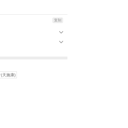
复制


衣片(天施康)