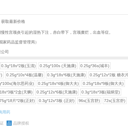
，获取最新价格
因慢性宫颈炎引起的湿热下注，赤白带下，宫颈糜烂，出血等症。
国家药品监督管理局）
限公司
0.3g*18s*2板(玉清)
0.25g*100s (天施康)
0.25g*36s(城丰)
)
0.25g*10s*4板(温馨)
0.3g*18s*6板(天施康)
0.25g*12s*2板 糖
5g*100s(海尔思药业)
0.25g*18s*4板(御大夫)
0.25g*18s*9板(御大夫)
*18s*3板*2盒(天狮)
0.25g*12s*6板(天施康)
0.3g*18s*3板(福炳堂)
375g*18片*2板(正好)
0.3g*12s*3板 (正好)
96s(玉宫舒)
72s(玉宫舒)
病用药
证
品
品牌授权