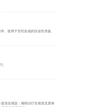
瘙痒、使用子宫托造成的压迫性溃疡。
疗。
阴-道混合感染；辅助治疗生殖道支原体