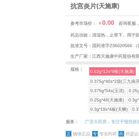
抗宫炎片
(天施康)
0.00
参考市场价：
￥
咨询客服
药品功效：
清湿热，止带下。用于
批准文号：
国药准字Z36020566
（
生产厂家：
江西天施康中药股份有
规格：
0.52g*12s*9板(天施康)
0.375g*40s*2袋(三九南开
0.375g*54s(玉清)
0.2
0.25g*48(天施康)
0.3g
0.3g*18s*4板(天狮)
0.
服务：
广济大药房，专注于慢性疾
正
确保正品
专
专业药师
药
药监认