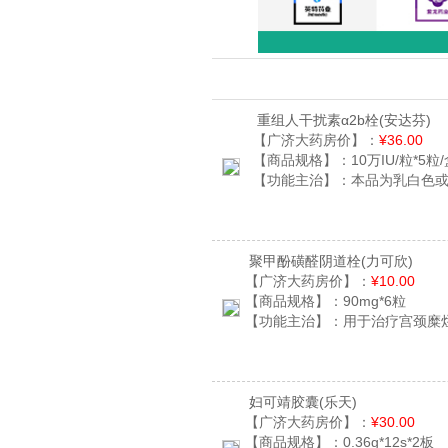
重组人干扰素α2b栓
(安达芬)
【广济大药房价】：
¥36.00
【商品规格】：
10万IU/粒*5粒
【功能主治】：
本品为乳白色
聚甲酚磺醛阴道栓
(力可欣)
【广济大药房价】：
¥10.00
【商品规格】：
90mg*6粒
【功能主治】：
用于治疗宫颈糜
妇可靖胶囊
(乐天)
【广济大药房价】：
¥30.00
【商品规格】：
0.36g*12s*2板