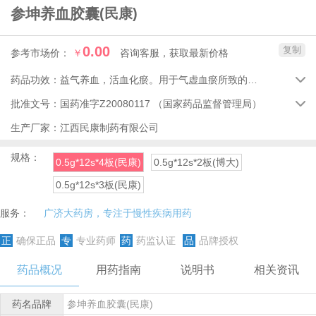
参坤养血胶囊
(民康)
0.00
复制
参考市场价：
￥
咨询客服，获取最新价格
药品功效：
益气养血，活血化瘀。用于气虚血瘀所致的产后恶露不绝、小腹疼痛。

批准文号：
国药准字Z20080117
（国家药品监督管理局）

生产厂家：
江西民康制药有限公司
规格：
0.5g*12s*4板(民康)
0.5g*12s*2板(博大)
0.5g*12s*3板(民康)
服务：
广济大药房，专注于慢性疾病用药
正
确保正品
专
专业药师
药
药监认证
品
品牌授权
药品概况
用药指南
说明书
相关资讯
药名品牌
参坤养血胶囊(民康)