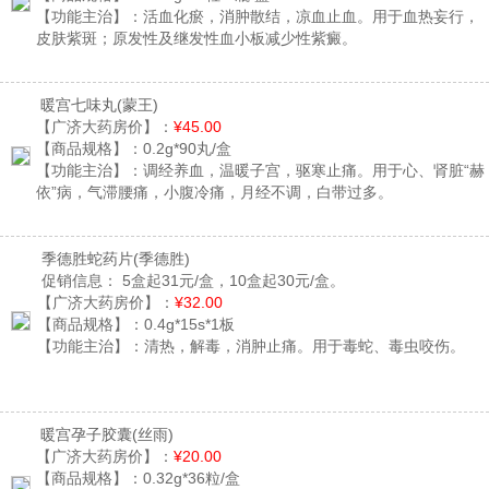
【功能主治】：
活血化瘀，消肿散结，凉血止血。用于血热妄行，
皮肤紫斑；原发性及继发性血小板减少性紫癜。
暖宫七味丸
(蒙王)
【广济大药房价】：
¥45.00
【商品规格】：
0.2g*90丸/盒
【功能主治】：
调经养血，温暖子宫，驱寒止痛。用于心、肾脏“赫
依”病，气滞腰痛，小腹冷痛，月经不调，白带过多。
季德胜蛇药片
(季德胜)
促销信息：
5盒起31元/盒，10盒起30元/盒。
【广济大药房价】：
¥32.00
【商品规格】：
0.4g*15s*1板
【功能主治】：
清热，解毒，消肿止痛。用于毒蛇、毒虫咬伤。
暖宫孕子胶囊
(丝雨)
【广济大药房价】：
¥20.00
【商品规格】：
0.32g*36粒/盒