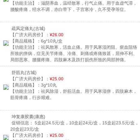
【功能主治】：
滋阴养血，温经散寒，行气止痛。用于血虚气滞，
腰酸疼痛，经水不调，赤白带下，子宫寒冷，久不受孕等症。
疏风定痛丸
(古城)
【广济大药房价】：
¥26.00
【商品规格】：
6g*10丸/盒
【功能主治】：
祛风散寒，活血止痛。用于风寒湿闭阻、瘀血阻络
所致的痹病，症见关节疼痛、冷痛、刺痛或疼痛致甚，屈伸不利、
局部恶寒、腰腿疼痛、四肢麻木及跌打损伤所致的局部肿痛。
舒筋丸
(古城)
【广济大药房价】：
¥25.00
【商品规格】：
3g*10丸
【功能主治】：
祛风除湿，舒筋活血。用于风寒湿痹，四肢麻木，
筋骨疼痛，行步艰难。
坤复康胶囊
(康惠)
促销信息：
5盒起24.5元/盒，10盒起24元/盒，15盒起23.5元/盒，
20盒起23元/盒
【广济大药房价】：
¥25.00