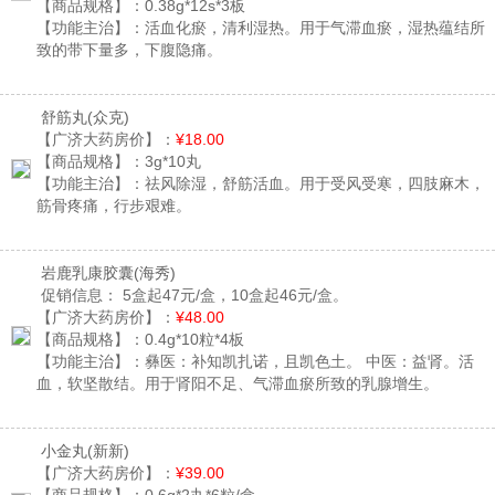
【商品规格】：
0.38g*12s*3板
【功能主治】：
活血化瘀，清利湿热。用于气滞血瘀，湿热蕴结所
致的带下量多，下腹隐痛。
舒筋丸
(众克)
【广济大药房价】：
¥18.00
【商品规格】：
3g*10丸
【功能主治】：
祛风除湿，舒筋活血。用于受风受寒，四肢麻木，
筋骨疼痛，行步艰难。
岩鹿乳康胶囊
(海秀)
促销信息：
5盒起47元/盒，10盒起46元/盒。
【广济大药房价】：
¥48.00
【商品规格】：
0.4g*10粒*4板
【功能主治】：
彝医：补知凯扎诺，且凯色土。 中医：益肾。活
血，软坚散结。用于肾阳不足、气滞血瘀所致的乳腺增生。
小金丸
(新新)
【广济大药房价】：
¥39.00