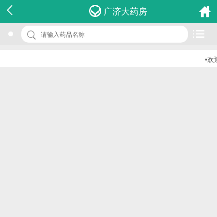
名 称：参坤养血胶囊
广济大药房
品 牌：(民康)
规 格：0.5g*12s*4板
•欢迎
价 格：￥0.00
批准文号：国药准字Z20080117
厂家：江西民康制药有限公司