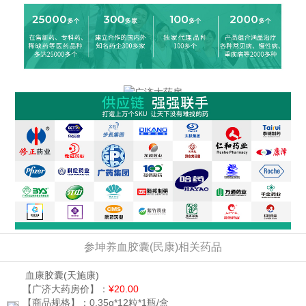
参坤养血胶囊(民康)相关药品
血康胶囊
(天施康)
【广济大药房价】：
¥20.00
【商品规格】：
0.35g*12粒*1瓶/盒