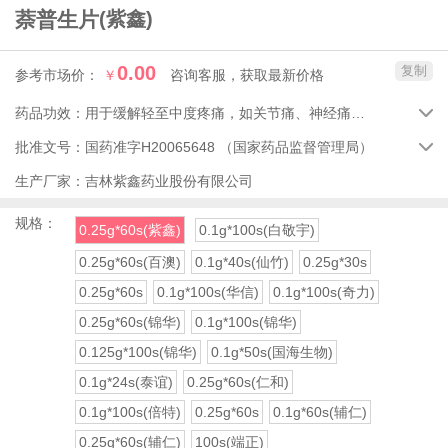
萘普生片
(紫鑫)
0.00
复制
参考市场价：
￥
咨询客服，获取最新价格
药品功效：
用于缓解轻至中度疼痛，如关节痛、神经痛、肌肉痛、偏头痛、头痛、痛经、牙痛。

批准文号：
国药准字H20065648
（国家药品监督管理局）

生产厂家：
吉林紫鑫药业股份有限公司
规格：
0.25g*60s(紫鑫)
0.1g*100s(白敬宇)
0.25g*60s(百澳)
0.1g*40s(仙竹)
0.25g*30s
0.25g*60s
0.1g*100s(华信)
0.1g*100s(奇力)
0.25g*60s(锦华)
0.1g*100s(锦华)
0.125g*100s(锦华)
0.1g*50s(国海生物)
0.1g*24s(泰谊)
0.25g*60s(仁和)
0.1g*100s(倍特)
0.25g*60s
0.1g*60s(辅仁)
0.25g*60s(辅仁)
100s(端正)