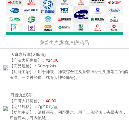
萘普生片(紫鑫)相关药品
天麻素胶囊
(天眩清)
【广济大药房价】：
¥14.00
【商品规格】：
50mg*24s
【功能主治】：
用于神衰、神衰综合征及血管神经性头痛等症(如偏
头痛、三叉神经痛、枕骨大神经痛等)。
耳聋丸
(沃莎)
【广济大药房价】：
¥0.00
【商品规格】：
7g*10丸/盒
【功能主治】：
清肝泻火，利湿通窍。用于上焦湿热，头晕头痛，
耳聋耳鸣，耳内流脓。