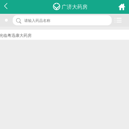
名 称：萘普生片
广济大药房
品 牌：(紫鑫)
规 格：0.25g*60s
临粤迅康大药房
价 格：￥0.00
批准文号：国药准字H20065648
厂家：吉林紫鑫药业股份有限公司