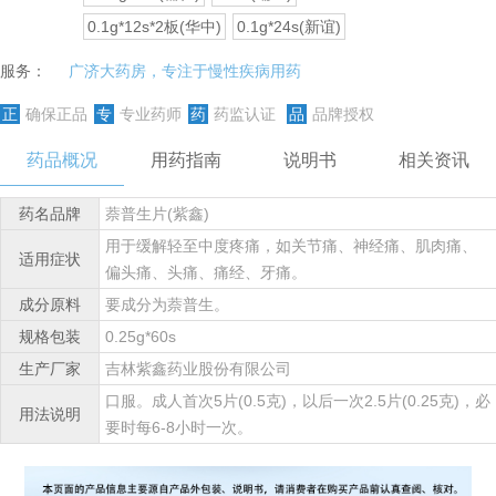
0.1g*12s*2板(华中)
0.1g*24s(新谊)
服务：
广济大药房，专注于慢性疾病用药
正
确保正品
专
专业药师
药
药监认证
品
品牌授权
药品概况
用药指南
说明书
相关资讯
药名品牌
萘普生片(紫鑫)
用于缓解轻至中度疼痛，如关节痛、神经痛、肌肉痛、
适用症状
偏头痛、头痛、痛经、牙痛。
成分原料
要成分为萘普生。
规格包装
0.25g*60s
生产厂家
吉林紫鑫药业股份有限公司
口服。成人首次5片(0.5克)，以后一次2.5片(0.25克)，必
用法说明
要时每6-8小时一次。