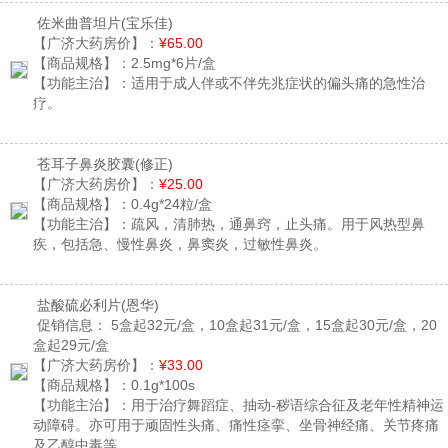
佐米曲普坦片
(宝乐佳)
【广济大药房价】：
¥65.00
【商品规格】：
2.5mg*6片/盒
【功能主治】：
适用于成人伴或不伴先兆症状的偏头痛的急性治
疗。
苍耳子鼻炎胶囊
(修正)
【广济大药房价】：
¥25.00
【商品规格】：
0.4g*24粒/盒
【功能主治】：
疏风，清肺热，通鼻窍，止头痛。用于风热型鼻
疾，包括急、慢性鼻炎，鼻窦炎，过敏性鼻炎。
盐酸硫必利片
(恩华)
促销信息：
5盒起32元/盒，10盒起31元/盒，15盒起30元/盒，20
盒起29元/盒
【广济大药房价】：
¥33.00
【商品规格】：
0.1g*100s
【功能主治】：
用于治疗舞蹈症、抽动-秽语综合征及老年性精神运
动障碍。亦可用于顽固性头痛、痛性痉挛、坐骨神经痛、关节疼痛
及乙醇中毒等。