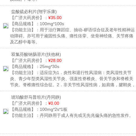
盐酸硫必利片
(翔宇乐康)
【广济大药房价】：
¥35.00
【商品规格】：
100mg*100s
【功能主治】：
用于治疗舞蹈症、抽动-秽语综合征及老年性精神运
动障碍。亦可用于顽固性头痛、痛性痉挛、坐骨神经痛、关节疼痛
及乙醇中毒等。
双氯芬酸钠肠溶片
(扶他林)
【广济大药房价】：
¥28.00
【商品规格】：
25mg*30s
【功能主治】：
适应症为1．炎性和退行性风湿病：类风湿性关节
炎、青少年型类风湿性关节炎、强直性脊椎炎、骨关节炎和脊椎关
节炎。脊椎痛性综合征。2．非关节性风湿性病，如肩痛，腱鞘炎，
滑囊炎，肌痛及运动后损伤性疼痛等。3．痛风急性发作。4．创伤
后及术后炎症性疼痛如：创伤后，劳损后，牙痛，头痛等；妇科中
琥珀酸舒马普坦片
(丹同静)
出现的疼痛或炎症，例如：原发性痛经或附加炎。 5．对耳、鼻、
【广济大药房价】：
¥0.00
喉的严重痛性感染可作为辅助治疗药，例如：咽扁桃体炎，耳炎。
【商品规格】：
100mg*2s*1板
原发疾病可根据一般治疗原则给予适当的治疗。6．对成年和儿童的
【功能主治】：
丹同静用于成人有先或无先兆偏头痛的急性发作。
发热有解热作用。