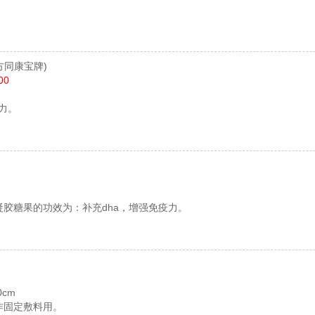
。
方同康宝牌)
00
力。
凝胶糖果的功效为：补充dha，增强免疫力。
0cm
作固定敷料用。