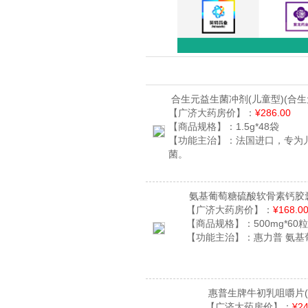
合生元益生菌冲剂(儿童型)
(合生
【广济大药房价】：
¥286.00
【商品规格】：
1.5g*48袋
【功能主治】：
法国进口，专为
菌。
氨基葡萄糖硫酸软骨素钙胶
【广济大药房价】：
¥168.0
【商品规格】：
500mg*60
【功能主治】：
惠力普 氨
惠普生牌牛初乳咀嚼片
【广济大药房价】：
¥24