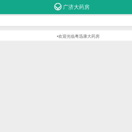
广济大药房
•欢迎光临粤迅康大药房