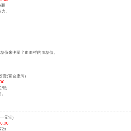
片/瓶
疫力。
血糖仪来测量全血血样的血糖值。
胶囊
(百合康牌)
.00
粒/瓶
度。
(一元堂)
0.00
72s