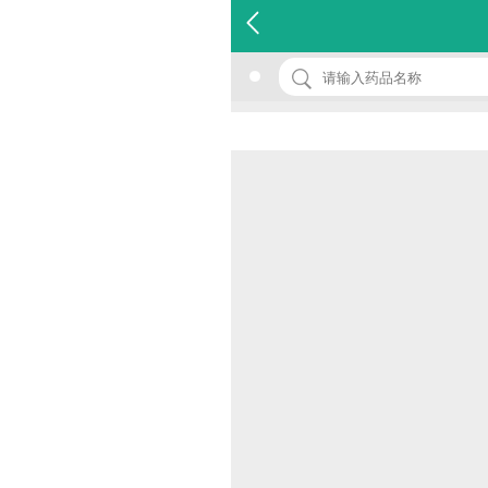
名 称：高密度脂蛋白胆固醇检测试剂盒
品 牌：(直接法)
规 格：4支
价 格：￥0.00
批准文号：浙食药监械(准)字2013第2400957号
厂家：金华市强盛生物科技有限公司