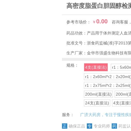
高密度脂蛋白胆固醇检
0.00
参考市场价：
￥
咨询客服
药品功效：
产品用于体外测定人血
批准文号：
浙食药监械(准)字2013第
生产厂家：
金华市强盛生物科技有
规格：
4支(直接法)
r1：5x60
r1：2x60ml*r2：2x20m
r1：2x75ml*r2：2x25m
200ml(直接法)
200ml
24支(直接法)
4支(直接
服务：
广济大药房，专注于慢性疾
正
确保正品
专
专业药师
药
药监认