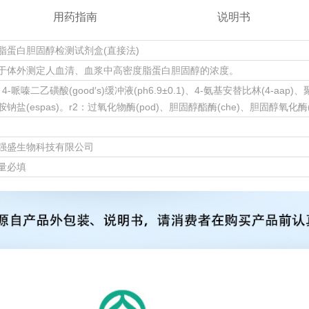
用药指南
说明书
脂蛋白胆固醇检测试剂盒(直接法)
于体外测定人血清、血浆中高密度脂蛋白胆固醇的浓度。
，4-哌嗪二乙磺酸(good′s)缓冲液(ph6.9±0.1)、4-氨基安替比林(4-aap)、
钠盐(espas)。r2：过氧化物酶(pod)、胆固醇酯酶(che)、胆固醇氧化酶(
强盛生物科技有限公司
量必填