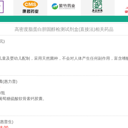
高密度脂蛋白胆固醇检测试剂盒(直接法)相关药品
元)
儿童及婴幼儿配制，采用天然菌种，不会对人体产生任何副作用，富含嗜
囊
(惠力普)
0
粒/瓶
基葡萄糖硫酸软骨素钙胶囊。
(惠普生)
8.00