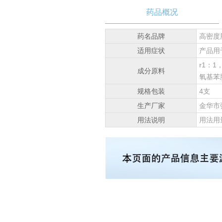
药品概况
药名品牌
高密度
适用症状
产品用
r1：1
成分原料
氧基苯胺
规格包装
4支
生产厂家
金华市
用法说明
用法用