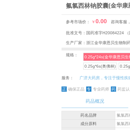
氟氯西林钠胶囊
(金华康
0.00
参考市场价：
￥
咨询客服
批准文号：
国药准字H20084224
（
生产厂家：
浙江金华康恩贝生物制
规格：
0.25g*24s(金华康恩贝生
0.25g*6s(奥佛林)
0.2
服务：
广济大药房，专注于慢性疾
正
确保正品
专
专业药师
药
药监认
药品概况
药名品牌
氟氯西
成分原料
氟氯西