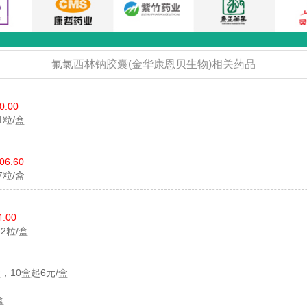
氟氯西林钠胶囊(金华康恩贝生物)相关药品
0.00
*1粒/盒
06.60
7粒/盒
4.00
12粒/盒
盒，10盒起6元/盒
盒