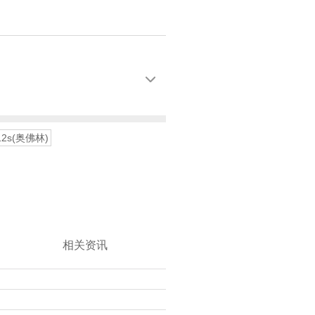

*12s(奥佛林)
相关资讯