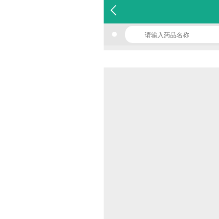
名 称：氟氯西林钠胶囊
品 牌：(金华康恩贝生物)
规 格：0.25g*24s
价 格：￥0.00
批准文号：国药准字H20084224
厂家：浙江金华康恩贝生物制药有限公司