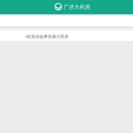
广济大药房
•欢迎光临粤迅康大药房