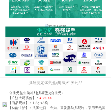
肌酐测定试剂盒(酶法)相关药品
合生元益生菌冲剂(儿童型)
(合生元)
【广济大药房价】：
¥286.00
【商品规格】：
1.5g*48袋
【功能主治】：
法国进口，专为儿童及婴幼儿配制，采用天然菌