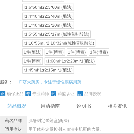
r1:6*60ml;r2:3*60ml(酶法)
r1:4*40ml;r2:2*40ml(酶法)
r1:1*40ml;r2:2*20ml(酶法)
r1:5*55ml,r2:5*17ml(碱性苦味酸法)
r1:10*55ml,r2:10*32ml(碱性苦味酸法)
1件(酶法)
1件(博泰)
1件(博泰)
1件(博泰)
1件(博泰)
r1:60ml*1;r2:20ml*1(酶法)
r1:45ml*1;r2:15ml*1(酶法)
服务：
广济大药房，专注于慢性疾病用药
正
确保正品
专
专业药师
药
药监认证
品
品牌授权
药品概况
用药指南
说明书
相关资讯
药名品牌
肌酐测定试剂盒(酶法)
适用症状
用于体外定量检测人血清中肌酐的含量。