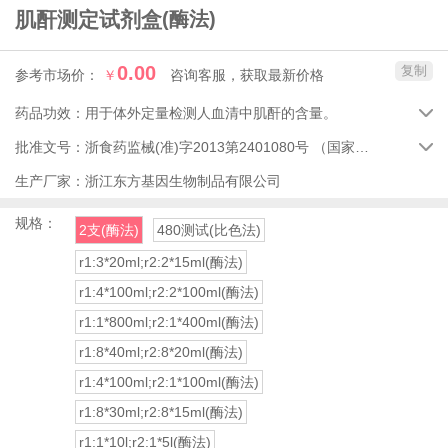
肌酐测定试剂盒
(酶法)
0.00
复制
参考市场价：
￥
咨询客服，获取最新价格
药品功效：
用于体外定量检测人血清中肌酐的含量。

批准文号：
浙食药监械(准)字2013第2401080号
（国家药品监督管理局）

生产厂家：
浙江东方基因生物制品有限公司
规格：
2支(酶法)
480测试(比色法)
r1:3*20ml;r2:2*15ml(酶法)
r1:4*100ml;r2:2*100ml(酶法)
r1:1*800ml;r2:1*400ml(酶法)
r1:8*40ml;r2:8*20ml(酶法)
r1:4*100ml;r2:1*100ml(酶法)
r1:8*30ml;r2:8*15ml(酶法)
r1:1*10l;r2:1*5l(酶法)