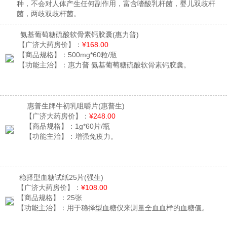
种，不会对人体产生任何副作用，富含嗜酸乳杆菌，婴儿双歧杆
菌，两歧双歧杆菌。
氨基葡萄糖硫酸软骨素钙胶囊
(惠力普)
【广济大药房价】：
¥168.00
【商品规格】：
500mg*60粒/瓶
【功能主治】：
惠力普 氨基葡萄糖硫酸软骨素钙胶囊。
惠普生牌牛初乳咀嚼片
(惠普生)
【广济大药房价】：
¥248.00
【商品规格】：
1g*60片/瓶
【功能主治】：
增强免疫力。
稳择型血糖试纸25片
(强生)
【广济大药房价】：
¥108.00
【商品规格】：
25张
【功能主治】：
用于稳择型血糖仪来测量全血血样的血糖值。