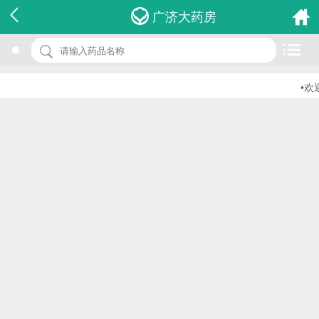
名 称：肌酐测定试剂盒
广济大药房
品 牌：(酶法)
规 格：2支
•欢迎
价 格：￥0.00
批准文号：浙食药监械(准)字2013第2401080号
厂家：浙江东方基因生物制品有限公司