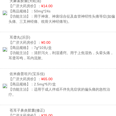
天麻素胶囊
(天眩清)
【广济大药房价】：
¥14.00
【商品规格】：
50mg*24s
【功能主治】：
用于神衰、神衰综合征及血管神经性头痛等症(如偏
头痛、三叉神经痛、枕骨大神经痛等)。
耳聋丸
(沃莎)
【广济大药房价】：
¥0.00
【商品规格】：
7g*10丸/盒
【功能主治】：
清肝泻火，利湿通窍。用于上焦湿热，头晕头痛，
耳聋耳鸣，耳内流脓。
佐米曲普坦片
(宝乐佳)
【广济大药房价】：
¥65.00
【商品规格】：
2.5mg*6片/盒
【功能主治】：
适用于成人伴或不伴先兆症状的偏头痛的急性治
疗。
苍耳子鼻炎胶囊
(修正)
【广济大药房价】：
¥25.00