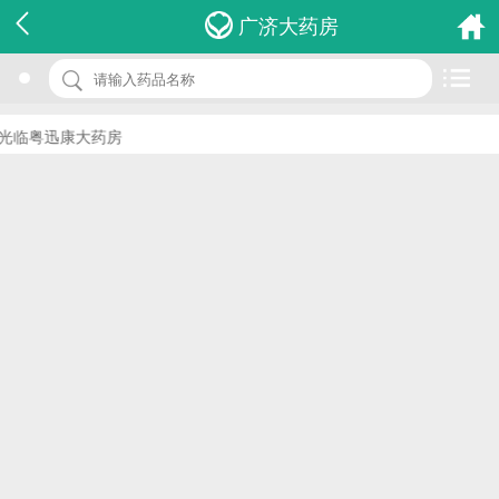
名 称：藿胆片
广济大药房
品 牌：(紫鑫)
规 格：12s*3板
临粤迅康大药房
价 格：￥0.00
批准文号： 国药准字Z22024791
厂家：吉林紫鑫药业股份有限公司