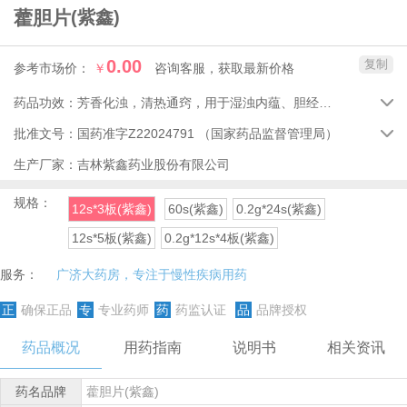
藿胆片
(紫鑫)
0.00
复制
参考市场价：
￥
咨询客服，获取最新价格
药品功效：
芳香化浊，清热通窍，用于湿浊内蕴、胆经郁火所致的鼻塞、流清涕或浊涕、前额头痛。

批准文号：
国药准字Z22024791
（国家药品监督管理局）

生产厂家：
吉林紫鑫药业股份有限公司
规格：
12s*3板(紫鑫)
60s(紫鑫)
0.2g*24s(紫鑫)
12s*5板(紫鑫)
0.2g*12s*4板(紫鑫)
服务：
广济大药房，专注于慢性疾病用药
正
确保正品
专
专业药师
药
药监认证
品
品牌授权
药品概况
用药指南
说明书
相关资讯
药名品牌
藿胆片(紫鑫)