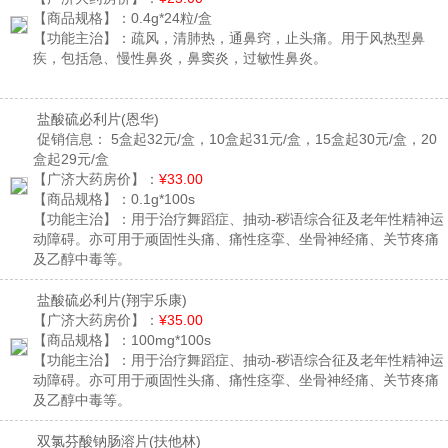
【商品规格】：
0.4g*24粒/盒
【功能主治】：
疏风，清肺热，通鼻窍，止头痛。用于风热型鼻
疾，包括急、慢性鼻炎，鼻窦炎，过敏性鼻炎。
盐酸硫必利片
(恩华)
促销信息：
5盒起32元/盒，10盒起31元/盒，15盒起30元/盒，20
盒起29元/盒
【广济大药房价】：
¥33.00
【商品规格】：
0.1g*100s
【功能主治】：
用于治疗舞蹈症、抽动-秽语综合征及老年性精神运
动障碍。亦可用于顽固性头痛、痛性痉挛、坐骨神经痛、关节疼痛
及乙醇中毒等。
盐酸硫必利片
(翔宇乐康)
【广济大药房价】：
¥35.00
【商品规格】：
100mg*100s
【功能主治】：
用于治疗舞蹈症、抽动-秽语综合征及老年性精神运
动障碍。亦可用于顽固性头痛、痛性痉挛、坐骨神经痛、关节疼痛
及乙醇中毒等。
双氯芬酸钠肠溶片
(扶他林)