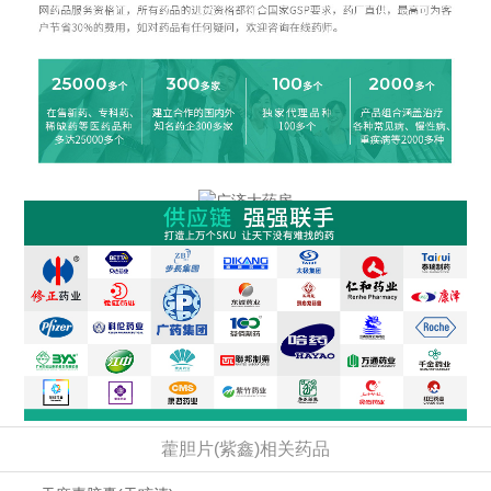
藿胆片(紫鑫)相关药品