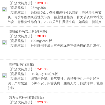
【广济大药房价】：
¥28.00
【商品规格】：
25mg*30s
【功能主治】：
适应症为1．炎性和退行性风湿病：类风湿性关节
炎、青少年型类风湿性关节炎、强直性脊椎炎、骨关节炎和脊椎关
节炎。脊椎痛性综合征。2．非关节性风湿性病，如肩痛，腱鞘炎，
滑囊炎，肌痛及运动后损伤性疼痛等。3．痛风急性发作。4．创伤
后及术后炎症性疼痛如：创伤后，劳损后，牙痛，头痛等；妇科中
琥珀酸舒马普坦片
(丹同静)
出现的疼痛或炎症，例如：原发性痛经或附加炎。 5．对耳、鼻、
【广济大药房价】：
¥0.00
喉的严重痛性感染可作为辅助治疗药，例如：咽扁桃体炎，耳炎。
【商品规格】：
100mg*2s*1板
原发疾病可根据一般治疗原则给予适当的治疗。6．对成年和儿童的
【功能主治】：
丹同静用于成人有先或无先兆偏头痛的急性发作。
发热有解热作用。
吉祥安坤丸
(三花)
【广济大药房价】：
¥41.00
【商品规格】：
10丸/2g*15粒*4板
【功能主治】：
调节内分泌、补气安神。吉祥安坤丸用于月经不
调，产后发烧，心神不安，头昏头痛，腰膝无力，四肢浮肿，乳腺
肿胀。
强力天麻杜仲胶囊
(雷氏)
【广济大药房价】：
¥29.00