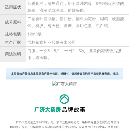
芳香化浊，清热通窍，用于湿浊内蕴、胆经郁火所致的
适用症状
鼻塞、流清涕或浊涕、前额头痛。
广藿香叶提取物、猪胆粉。辅料为淀粉、糊精、硬脂酸
成分原料
镁、桃胶、滑石粉、蔗糖、食用色素、虫白蜡。
规格包装
12s*3板
生产厂家
吉林紫鑫药业股份有限公司
口服。一次3～5片，一日2～3次，儿童酌减或饭后服
用法说明
用，遵医嘱。