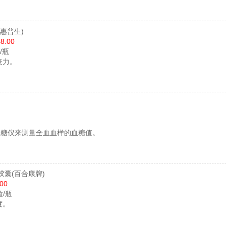
(惠普生)
8.00
片/瓶
疫力。
血糖仪来测量全血血样的血糖值。
胶囊
(百合康牌)
.00
粒/瓶
度。