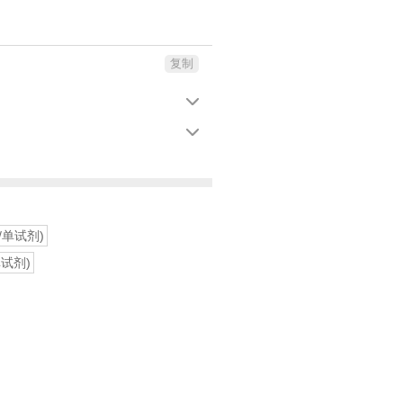
复制


/单试剂)
单试剂)