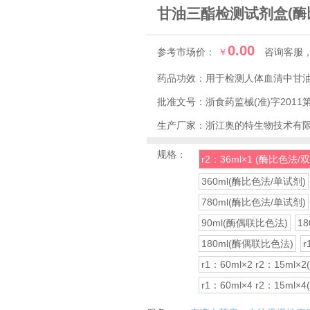
甘油三酯检测试剂盒
(酶
0.00
参考市场价：
￥
咨询客服
药品功效：
用于检测人体血清中甘油三
批准文号：
浙食药监械(准)字2011第
生产厂家：
浙江奥的特生物技术有
规格：
r2：36ml×1 (酶比色法/
360ml(酶比色法/单试剂)
780ml(酶比色法/单试剂)
90ml(酶偶联比色法)
1
180ml(酶偶联比色法)
r
r1：60ml×2 r2：15ml
r1：60ml×4 r2：15ml