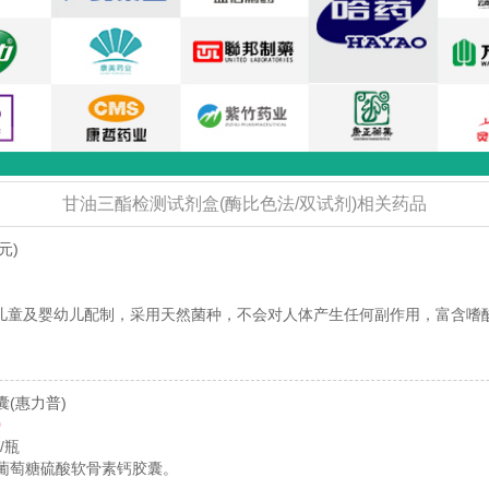
甘油三酯检测试剂盒(酶比色法/双试剂)相关药品
元)
儿童及婴幼儿配制，采用天然菌种，不会对人体产生任何副作用，富含嗜
囊
(惠力普)
0
粒/瓶
基葡萄糖硫酸软骨素钙胶囊。