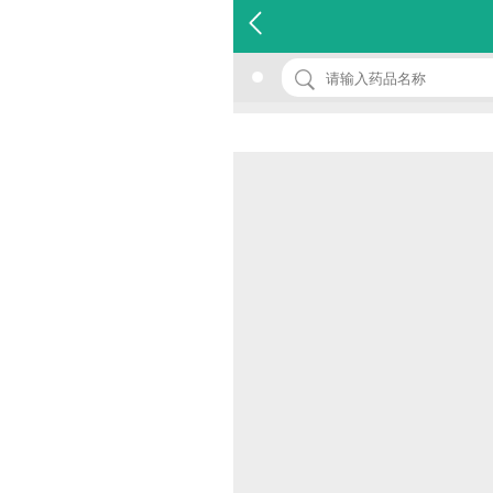
名 称：甘油三酯检测试剂盒
品 牌：(酶比色法/双试剂)
规 格：r2：36ml×1
价 格：￥0.00
批准文号：浙食药监械(准)字2011第2400009号
厂家：浙江奥的特生物技术有限公司