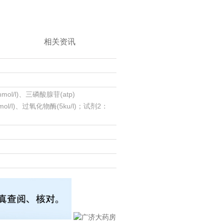
相关资讯
l)、三磷酸腺苷(atp)
mmol/l)、过氧化物酶(5ku/l)；试剂2：