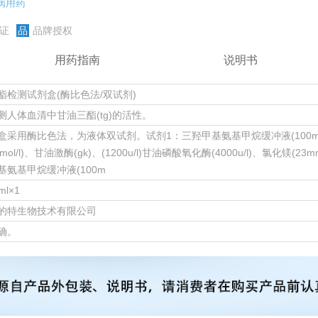
病用药
证
品
品牌授权
用药指南
说明书
酯检测试剂盒(酶比色法/双试剂)
测人体血清中甘油三酯(tg)的活性。
盒采用酶比色法，为液体双试剂。试剂1：三羟甲基氨基甲烷缓冲液(100mmol/
mmol/l)、甘油激酶(gk)、(1200u/l)甘油磷酸氧化酶(4000u/l)、氯化镁(23
基氨基甲烷缓冲液(100m
ml×1
的特生物技术有限公司
确。