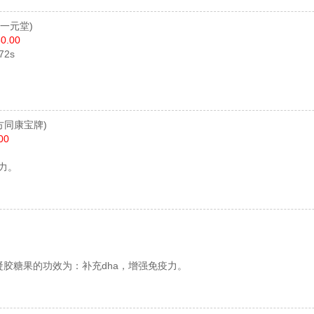
(一元堂)
0.00
72s
。
方同康宝牌)
00
力。
凝胶糖果的功效为：补充dha，增强免疫力。