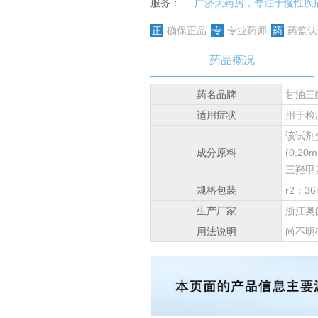
服务：
广济大药房，专注于慢性疾
正
确保正品
专
专业药师
药
药监认
药品概况
药名品牌
甘油三
适用症状
用于检
该试剂
成分原料
(0.20
三羟甲
规格包装
r2：36
生产厂家
浙江奥
用法说明
尚不明