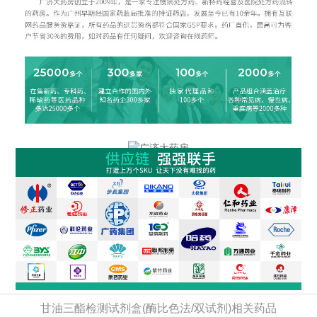
甘油三酯检测试剂盒(酶比色法/双试剂)相关药品