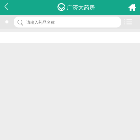
名 称：甘油三酯检测试剂盒
广济大药房
品 牌：(酶比色法/双试剂)
规 格：r1：30ml×4， r2：15ml×2
•
价 格：￥0.00
批准文号：浙食药监械(准)字2011第2400009号
厂家：浙江奥的特生物技术有限公司