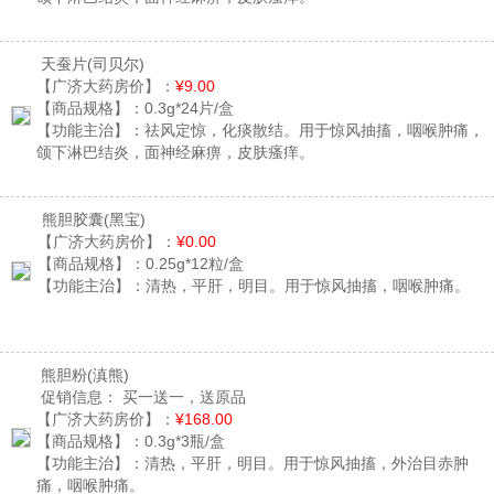
天蚕片
(司贝尔)
【广济大药房价】：
¥9.00
【商品规格】：
0.3g*24片/盒
【功能主治】：
祛风定惊，化痰散结。用于惊风抽搐，咽喉肿痛，
颌下淋巴结炎，面神经麻痹，皮肤瘙痒。
熊胆胶囊
(黑宝)
【广济大药房价】：
¥0.00
【商品规格】：
0.25g*12粒/盒
【功能主治】：
清热，平肝，明目。用于惊风抽搐，咽喉肿痛。
熊胆粉
(滇熊)
促销信息：
买一送一，送原品
【广济大药房价】：
¥168.00
【商品规格】：
0.3g*3瓶/盒
【功能主治】：
清热，平肝，明目。用于惊风抽搐，外治目赤肿
痛，咽喉肿痛。