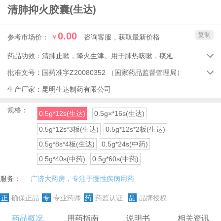
清肺抑火胶囊
(生达)
0.00
复制
参考市场价：
￥
咨询客服，获取最新价格
药品功效：
清肺止嗽，降火生津。用于肺热咳嗽，痰延壅盛，咽喉肿痛，口鼻生疮，牙齿疼痛，牙根出血，大便干燥，小便赤黄。

批准文号：
国药准字Z20080352
（国家药品监督管理局）

生产厂家：
昆明生达制药有限公司
规格：
0.5g*12s(生达)
0.5g×*16s(生达)
0.5g*12s*3板(生达)
0.5g*12s*2板(生达)
0.5g*8s*4板(生达)
0.5g*24s(中药)
0.5g*40s(中药)
0.5g*60s(中药)
服务：
广济大药房，专注于慢性疾病用药
正
确保正品
专
专业药师
药
药监认证
品
品牌授权
药品概况
用药指南
说明书
相关资讯