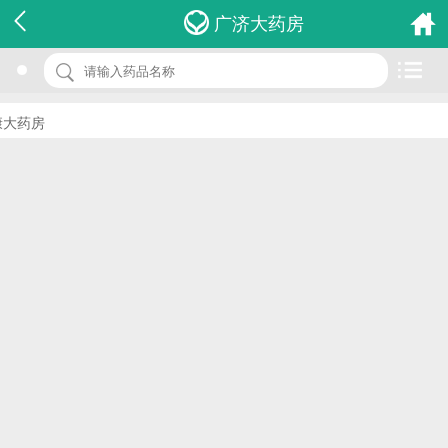
名 称：清肺抑火胶囊
广济大药房
品 牌：(生达)
规 格：0.5g*12s
大药房
价 格：￥0.00
批准文号：国药准字Z20080352
厂家：昆明生达制药有限公司