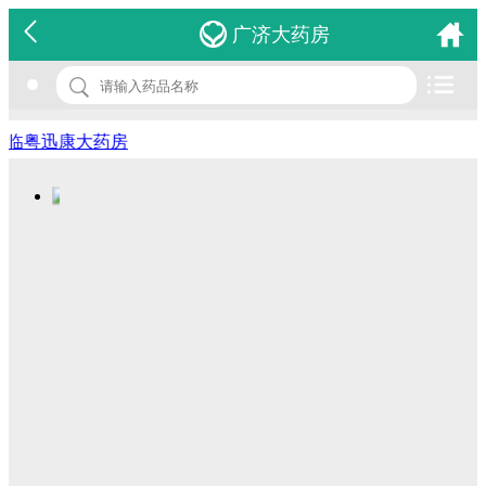
名 称：海墨止血胶囊
广济大药房
品 牌：(明生国际)
规 格：12s*3排
临粤迅康大药房
价 格：￥0.00
批准文号：HKC-16997
厂家：明生国际(香港)有限公司