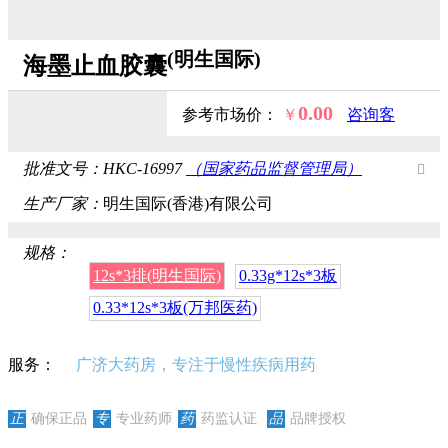
(明生国际)
海墨止血胶囊
0.00
参考市场价：
￥
咨询客
服，获取最新价格
批准文号：
HKC-16997
（国家药品监督管理局）

生产厂家：
明生国际(香港)有限公司
规格：
12s*3排(明生国际)
0.33g*12s*3板
0.33*12s*3板(万邦医药)
服务：
广济大药房，专注于慢性疾病用药
正
确保正品
专
专业药师
药
药监认证
品
品牌授权