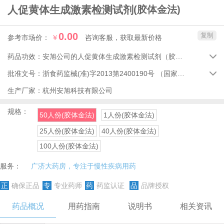
人促黄体生成激素检测试剂
(胶体金法)
0.00
复制
参考市场价：
￥
咨询客服，获取最新价格
药品功效：
安旭公司的人促黄体生成激素检测试剂（胶体金法）适用于各级医疗机构对女性进行排卵检测及家中作自我排卵检测用。人促黄体生成激素检测试剂（胶体金法）相比其他排卵检测方法，对场地以及设备的要求都比较低，对标本数量也没有要求，可以做到随到随检，相当方便，提高了各级医疗机构临床检验的工作效率。

批准文号：
浙食药监械(准)字2013第2400190号
（国家药品监督管理局）

生产厂家：
杭州安旭科技有限公司
规格：
50人份(胶体金法)
1人份(胶体金法)
25人份(胶体金法)
40人份(胶体金法)
100人份(胶体金法)
服务：
广济大药房，专注于慢性疾病用药
正
确保正品
专
专业药师
药
药监认证
品
品牌授权
药品概况
用药指南
说明书
相关资讯