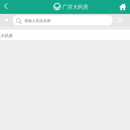
名 称：人促黄体生成激素检测试剂
广济大药房
品 牌：(胶体金法)
规 格：50人份
大药房
价 格：￥0.00
批准文号：浙食药监械(准)字2013第2400190号
厂家：杭州安旭科技有限公司