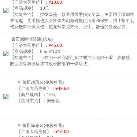
【广济大药房价】：
¥18.00
【商品规格】：
10只
【功能主治】：
抠抠套是一款医用级手指安全套；主要用于增加性
爱情趣，为手指进入女性体内刺激时提供润滑和保护，防止指甲划
伤及抵御细菌入侵，使充分享受方便、卫生、舒适的性爱品质。
聚乙烯醇滴眼液
(信东)
【广济大药房价】：
¥45.00
【商品规格】：
0.5ml*10支
【功能主治】：
可作为一种润滑剂预防或治疗眼部干涩、异物感、
眼疲劳等刺激症状或改善眼部的干燥症状。
杜蕾斯超薄装
(伦敦杜蕾)
【广济大药房价】：
¥49.50
【商品规格】：
18只
【功能主治】：
安全套。
杜蕾斯凉感装
(伦敦杜蕾)
【广济大药房价】：
¥15.00