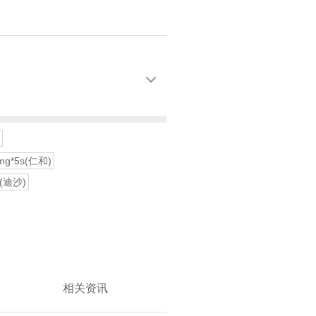

mg*5s(仁和)
s(迪沙)
相关资讯