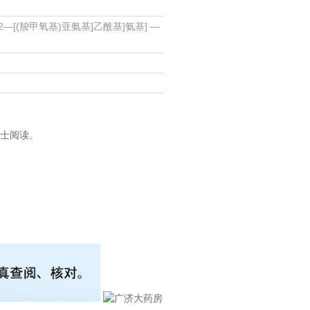
2—[(羧甲氧基)亚氨基]乙酰基]氨基] —
士阅读。