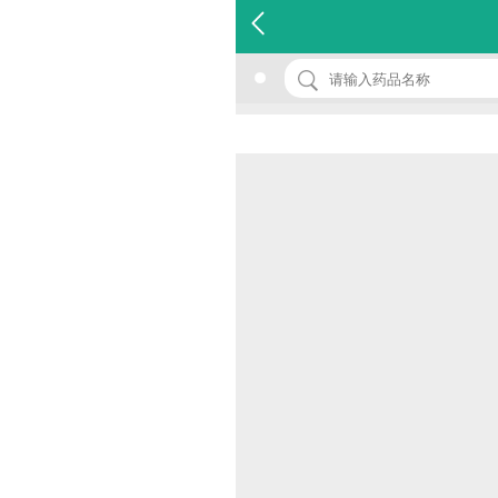
名 称：头孢克肟片
品 牌：(克力罗)
规 格：0.1g*10s*2板
价 格：￥0.00
批准文号：国药准字H20093161
厂家：湖南方盛制药股份有限公司