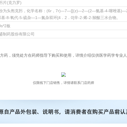
肟片(克力罗)
为头孢克肟，化学名称：(6r，7r)—7—[[(z)—2—(2—氨基-4-噻唑基)—
基-8-氧代-5-硫杂—1—氮杂双环[4．2．0]辛-2-烯-2-羧酸三水合物。
0s*2板
盛制药股份有限公司
方药，须凭处方在药师指导下购买和使用，详情介绍仅供医学药学专业人
仅限线下门店销售，详情请联系门店药师