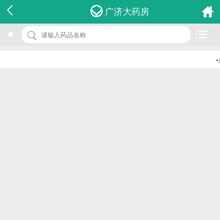
名 称：头孢克肟片
广济大药房
品 牌：(克力罗)
规 格：50mg*8s
•
价 格：￥0.00
批准文号：国药准字H20060738
厂家：湖南方盛制药股份有限公司