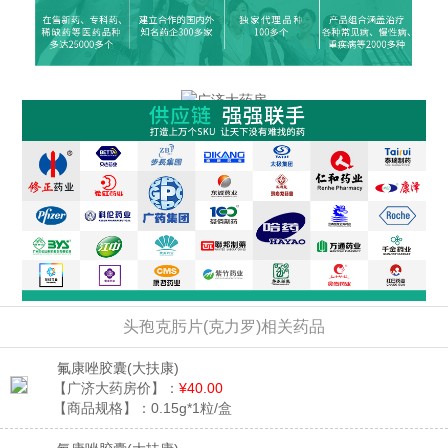
头孢克肟片(克力罗)相关药品
氟康唑胶囊
(大扶康)
【广济大药房价】：
¥40.00
【商品规格】：
0.15g*1粒/盒