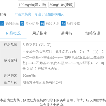
100mg*6s(司力捷)
50mg*10s(康哌)
服务：
广济大药房，专注于慢性疾病用药
正
确保正品
专
专业药师
药
药监认证
品
品牌授权
药品概况
用药指南
说明书
相关资讯
药名品牌
头孢克肟片(克力罗)
主要成份为头孢克肟，化学名称：(6r，7r)—7—[[(z)—2
—(2—氨基-4-噻唑基)—2—[(羧甲氧基)亚氨基]乙酰基]氨
成分原料
基] —3—乙烯基-8-氧代-5-硫杂—1—氮杂双环[4．2．0]
辛-2-烯-2-羧酸三水合物。
规格包装
50mg*8s
生产厂家
湖南方盛制药股份有限公司
本品为处方药，须凭处方在药师指导下购买和使用，详情介绍仅供医学药
学专业人士阅读。