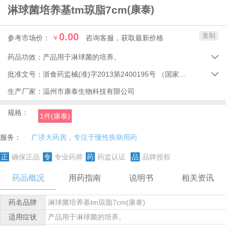
淋球菌培养基tm琼脂7cm
(康泰)
0.00
复制
参考市场价：
￥
咨询客服，获取最新价格
药品功效：
产品用于淋球菌的培养。

批准文号：
浙食药监械(准)字2013第2400195号
（国家药品监督管理局）

生产厂家：
温州市康泰生物科技有限公司
规格：
1件(康泰)
服务：
广济大药房，专注于慢性疾病用药
正
确保正品
专
专业药师
药
药监认证
品
品牌授权
药品概况
用药指南
说明书
相关资讯
药名品牌
淋球菌培养基tm琼脂7cm(康泰)
适用症状
产品用于淋球菌的培养。