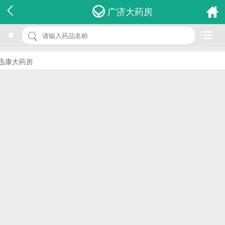
名 称：淋球菌培养基tm琼脂7cm
广济大药房
品 牌：(康泰)
规 格：1件
康大药房
价 格：￥0.00
批准文号：浙食药监械(准)字2013第2400195号
厂家：温州市康泰生物科技有限公司