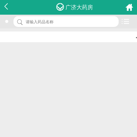
名 称：淋球菌培养基tm琼脂9cm
广济大药房
品 牌：(分格)
规 格：1件
•
价 格：￥0.00
批准文号：浙食药监械(准)字2013第2400195号
厂家：温州市康泰生物科技有限公司