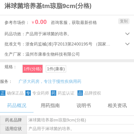
淋球菌培养基tm琼脂9cm
(分格)
0.00
复制
参考市场价：
￥
咨询客服，获取最新价格
药品功效：
产品用于淋球菌的培养。

批准文号：
浙食药监械(准)字2013第2400195号
（国家药品监督管理局）

生产厂家：
温州市康泰生物科技有限公司
规格：
1件(分格)
1件(康泰)
服务：
广济大药房，专注于慢性疾病用药
正
确保正品
专
专业药师
药
药监认证
品
品牌授权
药品概况
用药指南
说明书
相关资讯
药名品牌
淋球菌培养基tm琼脂9cm(分格)
适用症状
产品用于淋球菌的培养。