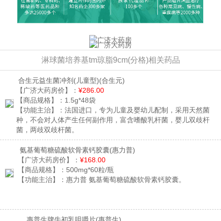
淋球菌培养基tm琼脂9cm(分格)相关药品
合生元益生菌冲剂(儿童型)
(合生元)
【广济大药房价】：
¥286.00
【商品规格】：
1.5g*48袋
【功能主治】：
法国进口，专为儿童及婴幼儿配制，采用天然菌
种，不会对人体产生任何副作用，富含嗜酸乳杆菌，婴儿双歧杆
菌，两歧双歧杆菌。
氨基葡萄糖硫酸软骨素钙胶囊
(惠力普)
【广济大药房价】：
¥168.00
【商品规格】：
500mg*60粒/瓶
【功能主治】：
惠力普 氨基葡萄糖硫酸软骨素钙胶囊。
惠普生牌牛初乳咀嚼片
(惠普生)