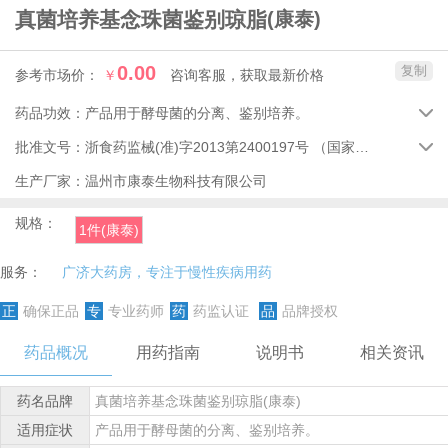
真菌培养基念珠菌鉴别琼脂
(康泰)
0.00
复制
参考市场价：
￥
咨询客服，获取最新价格
药品功效：
产品用于酵母菌的分离、鉴别培养。

批准文号：
浙食药监械(准)字2013第2400197号
（国家药品监督管理局）

生产厂家：
温州市康泰生物科技有限公司
规格：
1件(康泰)
服务：
广济大药房，专注于慢性疾病用药
正
确保正品
专
专业药师
药
药监认证
品
品牌授权
药品概况
用药指南
说明书
相关资讯
药名品牌
真菌培养基念珠菌鉴别琼脂(康泰)
适用症状
产品用于酵母菌的分离、鉴别培养。