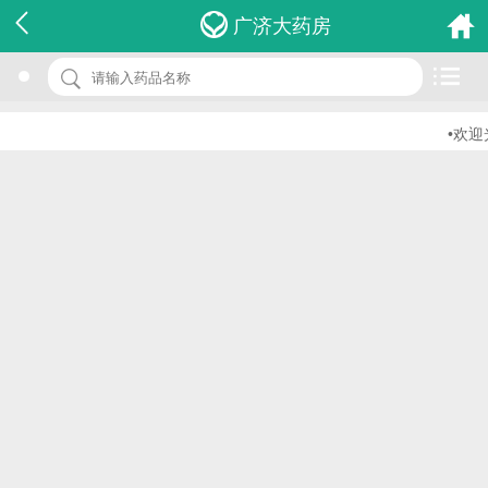
名 称：真菌培养基念珠菌鉴别琼脂
广济大药房
品 牌：(康泰)
规 格：1件
•欢迎
价 格：￥0.00
批准文号：浙食药监械(准)字2013第2400197号
厂家：温州市康泰生物科技有限公司