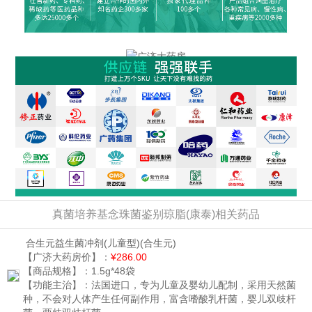
真菌培养基念珠菌鉴别琼脂(康泰)相关药品
合生元益生菌冲剂(儿童型)
(合生元)
【广济大药房价】：
¥286.00
【商品规格】：
1.5g*48袋
【功能主治】：
法国进口，专为儿童及婴幼儿配制，采用天然菌
种，不会对人体产生任何副作用，富含嗜酸乳杆菌，婴儿双歧杆