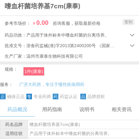
嗜血杆菌培养基7cm
(康泰)
0.00
复制
参考市场价：
￥
咨询客服，获取最新价格
药品功效：
产品用于体外标本中嗜血杆菌的分离培养。

批准文号：
浙食药监械(准)字2013第2400200号
（国家药品监督管理局）

生产厂家：
温州市康泰生物科技有限公司
规格：
1件(康泰)
服务：
广济大药房，专注于慢性疾病用药
正
确保正品
专
专业药师
药
药监认证
品
品牌授权
药品概况
用药指南
说明书
相关资讯
药名品牌
嗜血杆菌培养基7cm(康泰)
适用症状
产品用于体外标本中嗜血杆菌的分离培养。