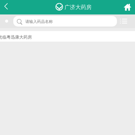
名 称：嗜血杆菌培养基7cm
广济大药房
品 牌：(康泰)
规 格：1件
临粤迅康大药房
价 格：￥0.00
批准文号：浙食药监械(准)字2013第2400200号
厂家：温州市康泰生物科技有限公司