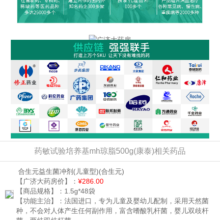
药敏试验培养基mh琼脂500g(康泰)相关药品
合生元益生菌冲剂(儿童型)
(合生元)
【广济大药房价】：
¥286.00
【商品规格】：
1.5g*48袋
【功能主治】：
法国进口，专为儿童及婴幼儿配制，采用天然菌
种，不会对人体产生任何副作用，富含嗜酸乳杆菌，婴儿双歧杆