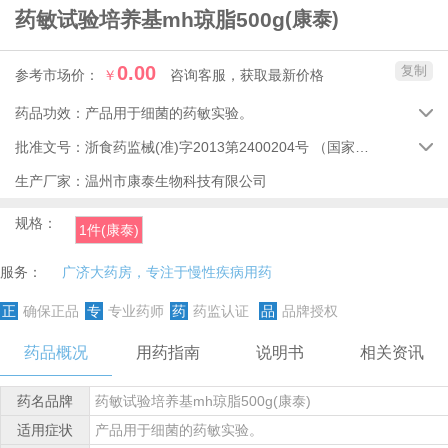
药敏试验培养基mh琼脂500g
(康泰)
0.00
复制
参考市场价：
￥
咨询客服，获取最新价格
药品功效：
产品用于细菌的药敏实验。

批准文号：
浙食药监械(准)字2013第2400204号
（国家药品监督管理局）

生产厂家：
温州市康泰生物科技有限公司
规格：
1件(康泰)
服务：
广济大药房，专注于慢性疾病用药
正
确保正品
专
专业药师
药
药监认证
品
品牌授权
药品概况
用药指南
说明书
相关资讯
药名品牌
药敏试验培养基mh琼脂500g(康泰)
适用症状
产品用于细菌的药敏实验。