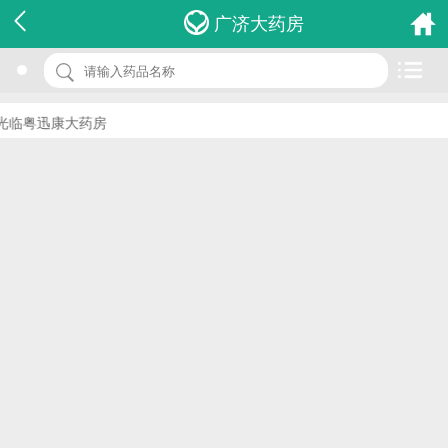
名 称：药敏试验培养基mh琼脂500g
广济大药房
品 牌：(康泰)
规 格：1件
临粤迅康大药房
价 格：￥0.00
批准文号：浙食药监械(准)字2013第2400204号
厂家：温州市康泰生物科技有限公司