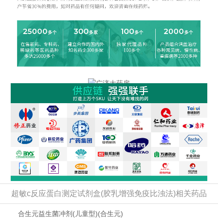
超敏c反应蛋白测定试剂盒(胶乳增强免疫比浊法)相关药品
合生元益生菌冲剂(儿童型)
(合生元)