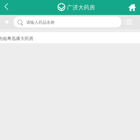
名 称：超敏c反应蛋白测定试剂盒
广济大药房
品 牌：(胶乳增强免疫比浊法)
规 格：1盒
临粤迅康大药房
价 格：￥0.00
批准文号：浙食药监械(准)字2012第2400402号
厂家：宁波医杰生物科技有限公司