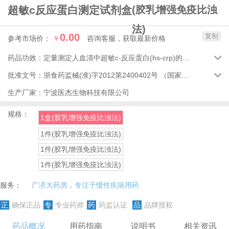
超敏c反应蛋白测定试剂盒
(胶乳增强免疫比浊
法)
0.00
复制
参考市场价：
￥
咨询客服，获取最新价格
药品功效：
定量测定人血清中超敏c-反应蛋白(hs-crp)的浓度。

批准文号：
浙食药监械(准)字2012第2400402号
（国家药品监督管理局）

生产厂家：
宁波医杰生物科技有限公司
规格：
1盒(胶乳增强免疫比浊法)
1件(胶乳增强免疫比浊法)
1件(胶乳增强免疫比浊法)
1件(胶乳增强免疫比浊法)
服务：
广济大药房，专注于慢性疾病用药
正
确保正品
专
专业药师
药
药监认证
品
品牌授权
药品概况
用药指南
说明书
相关资讯