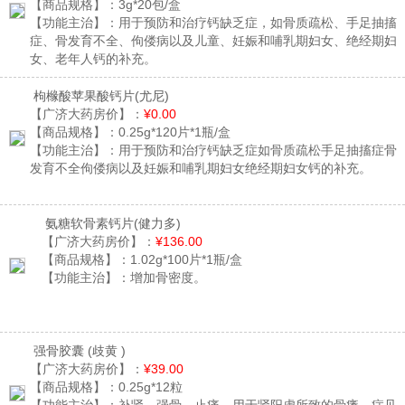
【商品规格】：
3g*20包/盒
【功能主治】：
用于预防和治疗钙缺乏症，如骨质疏松、手足抽搐
症、骨发育不全、佝偻病以及儿童、妊娠和哺乳期妇女、绝经期妇
女、老年人钙的补充。
枸橼酸苹果酸钙片
(尤尼)
【广济大药房价】：
¥0.00
【商品规格】：
0.25g*120片*1瓶/盒
【功能主治】：
用于预防和治疗钙缺乏症如骨质疏松手足抽搐症骨
发育不全佝偻病以及妊娠和哺乳期妇女绝经期妇女钙的补充。
氨糖软骨素钙片
(健力多)
【广济大药房价】：
¥136.00
【商品规格】：
1.02g*100片*1瓶/盒
【功能主治】：
增加骨密度。
强骨胶囊
(歧黄 )
【广济大药房价】：
¥39.00
【商品规格】：
0.25g*12粒