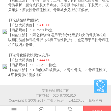
【功能主治】：
补肾，强骨，止痛。用于肾阳虚所致的骨痿，症见
骨脆易折、腰背或四肢关节疼痛、畏寒肢冷或抽筋、下肢无力、夜
尿频多；原发性骨质疏松症、骨量减少见上述证侯者。
阿仑膦酸钠片
(固邦)
【广济大药房价】：
¥15.00
【商品规格】：
70mg*1片/盒
【功能主治】：
阿仑膦酸钠 适用于治疗绝经后妇女的骨质疏松症，
以预防髋部和脊柱骨折（椎骨压缩性骨折），也适用于男性骨质疏
松症以增加骨量。
阿法骨化醇软胶囊
(依安凡)
【广济大药房价】：
¥44.00
【商品规格】：
0.25μg*30粒/盒
【功能主治】：
1.佝偻病和软骨病。 2.肾性骨病。 3.骨质疏松症。
4.甲状旁腺功能减退症。
专业药师在线咨询
咨询热线：
020-87301810
Copyright © 2008-2017 广济大药房 m.yxk120.com 版权所有