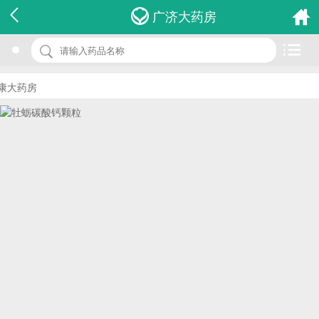
名 称：牡蛎碳酸钙颗粒
广济大药房
品 牌：(方盛)
规 格：5g*14包
大药房
价 格：￥0.00
批准文号：国药准字H43021858
厂家：湖南方盛制药股份有限公司