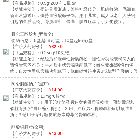
【商品规格】：
0.5g*200片*1瓶/盒
【功能主治】：
促进骨质形成，维持神经传导、肌肉收缩、毛细血
管正常渗透压，保持血液酸碱平衡。用于儿童、成人或老年人缺钙
引起的骨质疏松、骨质增生、骨痛、肌肉痉挛，小儿佝偻症。
骨化三醇胶丸
(罗盖全)
促销信息：
5盒起58元/盒，10盒起56元/盒
【广济大药房价】：
¥62.40
【商品规格】：
0.25ug*10丸/盒
【功能主治】：
绝经后和老年性骨质疏松；慢性肾功能衰竭病人的
肾性骨营养不良；手术后甲状旁腺功能低下；维生素d依赖性佝偻
病；自发性甲状旁腺功能低下；低血磷性维生素d抵抗型佝偻病；假
性甲状旁腺功能低下。
阿仑膦酸钠片
(固邦)
【广济大药房价】：
¥14.00
【商品规格】：
10mg*6片/盒
【功能主治】：
1.用于治疗绝经后妇女的骨质疏松症，预防髋部和
脊柱骨折(椎骨压缩性骨折)；2.用于治疗男性骨质疏松症以预防骨
折；3.适用于治疗糖皮质激素诱导的骨质疏松。
醋酸钙颗粒
(金丐)
【广济大药房价】：
¥43.00