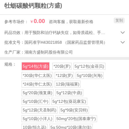
牡蛎碳酸钙颗粒
(方盛)
0.00
复制
参考市场价：
￥
咨询客服，获取最新价格
药品功效：
用于预防和治疗钙缺失症，如骨质疏松、手足抽搐症、骨发育不全、佝偻病以及儿童、妊娠和哺乳期妇女、绝经期妇女、老年人钙的补充。

批准文号：
国药准字H43021858
（国家药品监督管理局）

生产厂家：
湖南方盛制药股份有限公司
规格：
5g*14包(方盛)
*20袋(罗)
5g*12包(金蓓贝)
*30袋(华仁太医)
*12袋(罗)
5g*10袋(兴海)
*24袋(华仁太医)
12袋(瑞福莱)
5g*20袋(颈复康)
5g*12袋(中鼎)
5g*10袋(汇中)
5g*12包(葵花康宝)
5g*12袋(天圣制药)
5g*9袋(安贝特)
5g*10袋(小洋人)
50mg*20包(国泰康宁)
10袋(恒久远)
5g:50mg*10袋(康尔佳)