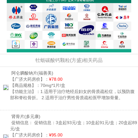
牡蛎碳酸钙颗粒(方盛)相关药品
阿仑膦酸钠片
(福善美)
【广济大药房价】：
¥78.00
【商品规格】：
70mg*1片/盒
【功能主治】：
1.适用于治疗绝经后妇女的骨质疏松症，以预防腹
部和脊柱骨折。 2.适用于治疗男性骨质疏松医甲增加骨量。
肾骨片
(多元康)
促销信息：
促销信息：3盒起93元/盒；10盒起91元/盒；20盒起89
元/盒
【广济大药房价】：
¥95.00