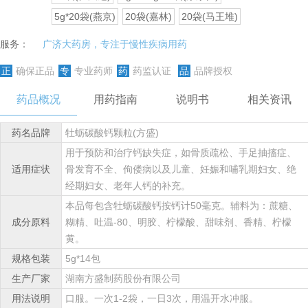
5g*20袋(燕京)
20袋(嘉林)
20袋(马王堆)
服务：
广济大药房，专注于慢性疾病用药
正
确保正品
专
专业药师
药
药监认证
品
品牌授权
药品概况
用药指南
说明书
相关资讯
药名品牌
牡蛎碳酸钙颗粒(方盛)
用于预防和治疗钙缺失症，如骨质疏松、手足抽搐症、
适用症状
骨发育不全、佝偻病以及儿童、妊娠和哺乳期妇女、绝
经期妇女、老年人钙的补充。
本品每包含牡蛎碳酸钙按钙计50毫克。辅料为：蔗糖、
成分原料
糊精、吐温-80、明胶、柠檬酸、甜味剂、香精、柠檬
黄。
规格包装
5g*14包
生产厂家
湖南方盛制药股份有限公司
用法说明
口服。一次1-2袋，一日3次，用温开水冲服。