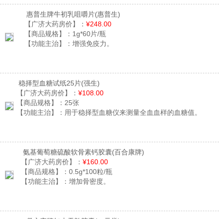
惠普生牌牛初乳咀嚼片
(惠普生)
【广济大药房价】：
¥248.00
【商品规格】：
1g*60片/瓶
【功能主治】：
增强免疫力。
稳择型血糖试纸25片
(强生)
【广济大药房价】：
¥108.00
【商品规格】：
25张
【功能主治】：
用于稳择型血糖仪来测量全血血样的血糖值。
氨基葡萄糖硫酸软骨素钙胶囊
(百合康牌)
【广济大药房价】：
¥160.00
【商品规格】：
0.5g*100粒/瓶
【功能主治】：
增加骨密度。