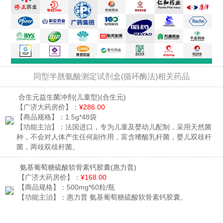
同型半胱氨酸测定试剂盒(循环酶法)相关药品
合生元益生菌冲剂(儿童型)
(合生元)
【广济大药房价】：
¥286.00
【商品规格】：
1.5g*48袋
【功能主治】：
法国进口，专为儿童及婴幼儿配制，采用天然菌
种，不会对人体产生任何副作用，富含嗜酸乳杆菌，婴儿双歧杆
菌，两歧双歧杆菌。
氨基葡萄糖硫酸软骨素钙胶囊
(惠力普)
【广济大药房价】：
¥168.00
【商品规格】：
500mg*60粒/瓶
【功能主治】：
惠力普 氨基葡萄糖硫酸软骨素钙胶囊。