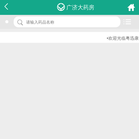
名 称：同型半胱氨酸测定试剂盒
广济大药房
品 牌：(循环酶法)
规 格：r1: 2*40ml，r2: 2*13ml
•欢迎光临粤迅康大
价 格：￥0.00
批准文号：浙食药监械(准)字2012第2400420号
厂家：浙江凯成生物科技有限公司