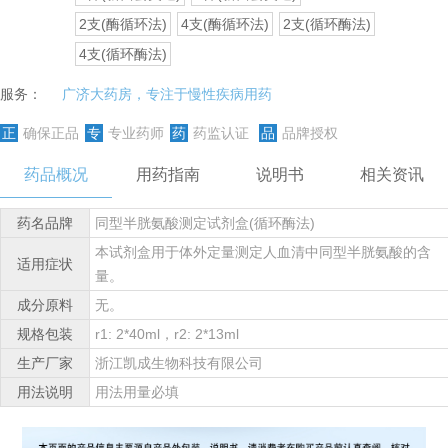
2支(酶循环法)
4支(酶循环法)
2支(循环酶法)
4支(循环酶法)
服务：
广济大药房，专注于慢性疾病用药
正
确保正品
专
专业药师
药
药监认证
品
品牌授权
药品概况
用药指南
说明书
相关资讯
药名品牌
同型半胱氨酸测定试剂盒(循环酶法)
本试剂盒用于体外定量测定人血清中同型半胱氨酸的含
适用症状
量。
成分原料
无。
规格包装
r1: 2*40ml，r2: 2*13ml
生产厂家
浙江凯成生物科技有限公司
用法说明
用法用量必填