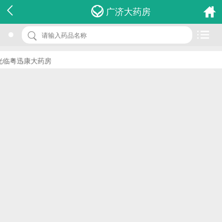
名 称：球囊取石导管
广济大药房
品 牌：(安杰思医学)
规 格：1件
临粤迅康大药房
价 格：￥0.00
批准文号：浙食药监械(准)字2013第2220385号
厂家：杭州安杰思医学科技有限公司