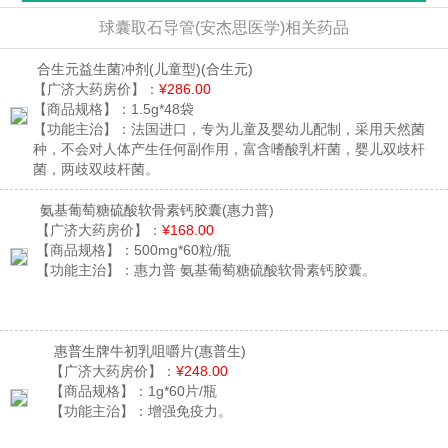
球囊取石导管(安杰思医学)相关药品
合生元益生菌冲剂(儿童型)
(合生元)
【广济大药房价】：
¥286.00
【商品规格】：
1.5g*48袋
【功能主治】：
法国进口，专为儿童及婴幼儿配制，采用天然菌
种，不会对人体产生任何副作用，富含嗜酸乳杆菌，婴儿双歧杆
菌，两歧双歧杆菌。
氨基葡萄糖硫酸软骨素钙胶囊
(惠力普)
【广济大药房价】：
¥168.00
【商品规格】：
500mg*60粒/瓶
【功能主治】：
惠力普 氨基葡萄糖硫酸软骨素钙胶囊。
惠普生牌牛初乳咀嚼片
(惠普生)
【广济大药房价】：
¥248.00
【商品规格】：
1g*60片/瓶
【功能主治】：
增强免疫力。