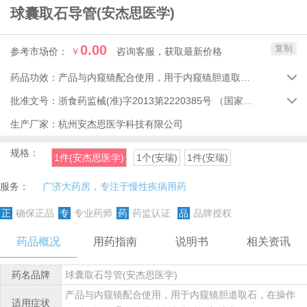
球囊取石导管
(安杰思医学)
0.00
复制
参考市场价：
￥
咨询客服，获取最新价格
药品功效：
产品与内窥镜配合使用，用于内窥镜胆道取石，在操作同时可提供通道供导丝插入和造影剂注入。

批准文号：
浙食药监械(准)字2013第2220385号
（国家药品监督管理局）

生产厂家：
杭州安杰思医学科技有限公司
规格：
1件(安杰思医学)
1个(安瑞)
1件(安瑞)
服务：
广济大药房，专注于慢性疾病用药
正
确保正品
专
专业药师
药
药监认证
品
品牌授权
药品概况
用药指南
说明书
相关资讯
药名品牌
球囊取石导管(安杰思医学)
产品与内窥镜配合使用，用于内窥镜胆道取石，在操作
适用症状