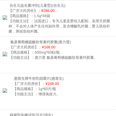
合生元益生菌冲剂(儿童型)
(合生元)
【广济大药房价】：
¥286.00
【商品规格】：
1.5g*48袋
【功能主治】：
法国进口，专为儿童及婴幼儿配制，采用天然菌
种，不会对人体产生任何副作用，富含嗜酸乳杆菌，婴儿双歧杆
菌，两歧双歧杆菌。
氨基葡萄糖硫酸软骨素钙胶囊
(惠力普)
【广济大药房价】：
¥168.00
【商品规格】：
500mg*60粒/瓶
【功能主治】：
惠力普 氨基葡萄糖硫酸软骨素钙胶囊。
惠普生牌牛初乳咀嚼片
(惠普生)
【广济大药房价】：
¥248.00
【商品规格】：
1g*60片/瓶
【功能主治】：
增强免疫力。
稳择型血糖试纸25片
(强生)