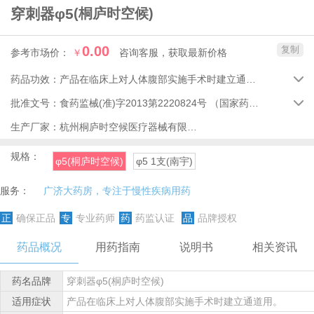
穿刺器φ5
(桐庐时空候)
0.00
复制
参考市场价：
￥
咨询客服，获取最新价格
药品功效：
产品在临床上对人体腹部实施手术时建立通道用。

批准文号：
食药监械(准)字2013第2220824号
（国家药品监督管理局）

生产厂家：
杭州桐庐时空候医疗器械有限公司
规格：
φ5(桐庐时空候)
φ5 1支(南宇)
服务：
广济大药房，专注于慢性疾病用药
正
确保正品
专
专业药师
药
药监认证
品
品牌授权
药品概况
用药指南
说明书
相关资讯
药名品牌
穿刺器φ5(桐庐时空候)
适用症状
产品在临床上对人体腹部实施手术时建立通道用。