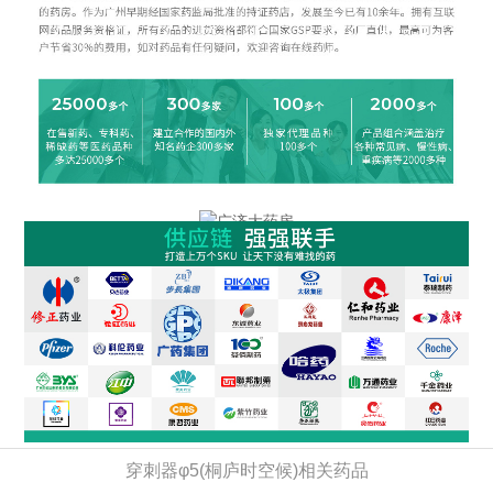
穿刺器φ5(桐庐时空候)相关药品