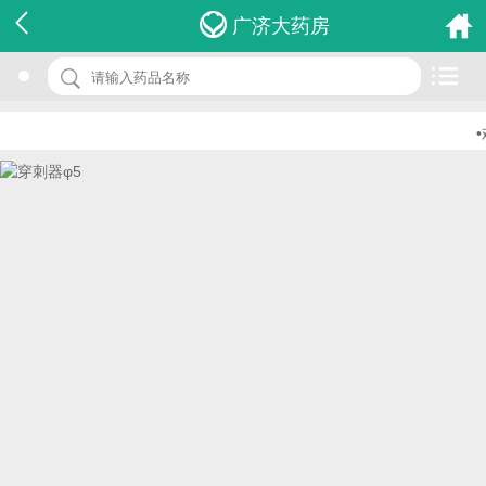
名 称：穿刺器φ5
广济大药房
品 牌：(桐庐时空候)
规 格：φ5
•
价 格：￥0.00
批准文号：食药监械(准)字2013第2220824号
厂家：杭州桐庐时空候医疗器械有限公司