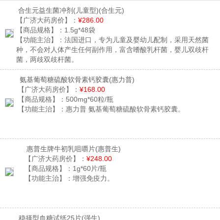
合生元益生菌冲剂(儿童型)
(合生元)
【广济大药房价】：
¥286.00
【商品规格】：
1.5g*48袋
【功能主治】：
法国进口，专为儿童及婴幼儿配制，采用天然菌
种，不会对人体产生任何副作用，富含嗜酸乳杆菌，婴儿双歧杆
菌，两歧双歧杆菌。
氨基葡萄糖硫酸软骨素钙胶囊
(惠力普)
【广济大药房价】：
¥168.00
【商品规格】：
500mg*60粒/瓶
【功能主治】：
惠力普 氨基葡萄糖硫酸软骨素钙胶囊。
惠普生牌牛初乳咀嚼片
(惠普生)
【广济大药房价】：
¥248.00
【商品规格】：
1g*60片/瓶
【功能主治】：
增强免疫力。
稳择型血糖试纸25片
(强生)