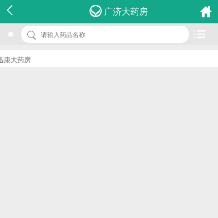
名 称：医用加压器ycx-Ⅰ型
广济大药房
品 牌：(桐庐时空候)
规 格：ycx-Ⅰ型
康大药房
价 格：￥0.00
批准文号：浙食药监械(准)字2013第2220825号
厂家：杭州桐庐时空候医疗器械有限公司