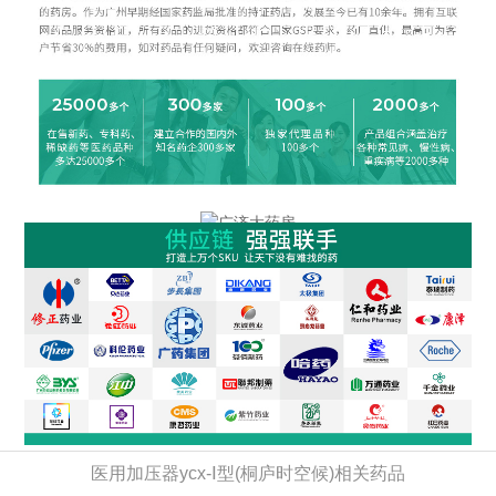
医用加压器ycx-Ⅰ型(桐庐时空候)相关药品