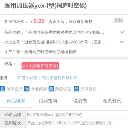
医用加压器ycx-Ⅰ型
(桐庐时空候)
0.00
复制
参考市场价：
￥
咨询客服，获取最新价格
药品功效：
产品供内窥镜手术时对手术部位的冲洗和吸引用。

批准文号：
浙食药监械(准)字2013第2220825号
（国家药品监督管理局）

生产厂家：
杭州桐庐时空候医疗器械有限公司
规格：
ycx-Ⅰ型(桐庐时空候)
服务：
广济大药房，专注于慢性疾病用药
正
确保正品
专
专业药师
药
药监认证
品
品牌授权
药品概况
用药指南
说明书
相关资讯
药名品牌
医用加压器ycx-Ⅰ型(桐庐时空候)
适用症状
产品供内窥镜手术时对手术部位的冲洗和吸引用。