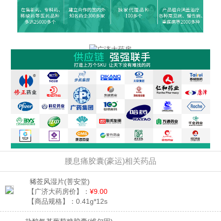
腰息痛胶囊(豪运)相关药品
豨莶风湿片
(菩安堂)
【广济大药房价】：
¥9.00
【商品规格】：
0.41g*12s