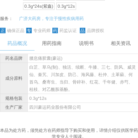
0.3g*24s(紫鑫)
0.3g*12s
服务：
广济大药房，专注于慢性疾病用药
正
确保正品
专
专业药师
药
药监认证
品
品牌授权
药品概况
用药指南
说明书
相关资讯
药名品牌
腰息痛胶囊(豪运)
白芷、草乌(制)、独活、续断、牛膝、三七、防风、威灵
仙、秦艽、川加皮、防己、海风藤、杜仲、土萆薢、何
成分原料
首乌、桑寄生、当归、骨碎补、红花、千年健、赤芍、
桂枝、对乙酰胺基酚。
规格包装
0.3g*12s
生产厂家
四川豪运药业股份有限公司
本品为处方药，须凭处方在药师指导下购买和使用，详情介绍仅供医学药
学专业人士阅读。