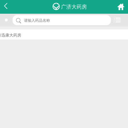
名 称：腰息痛胶囊
广济大药房
品 牌：(豪运)
规 格：0.3g*12s
迅康大药房
价 格：￥0.00
批准文号：国药准字Z10983087
厂家：四川豪运药业股份有限公司