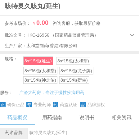
咳特灵久咳丸
(延生)
0.00
参考市场价：
￥
咨询客服，获取最新价格
批准文号：
HKC-16956
（国家药品监督管理局）

生产厂家：
太和堂制药(香港)有限公司
规格：
8s*15包(延生)
8s*15包(太和堂)
8s*36包(太和堂)
8s*15包(龙子牌)
8s*15包(神之传)
8s*15包(衍生)
服务：
广济大药房，专注于慢性疾病用药
正
确保正品
专
专业药师
药
药监认证
品
品牌授权
药品概况
用药指南
说明书
相关资讯
药名品牌
咳特灵久咳丸(延生)