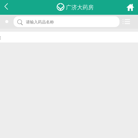
名 称：咳特灵久咳丸
广济大药房
品 牌：(延生)
规 格：8s*15包
价 格：￥0.00
批准文号：HKC-16956
厂家：太和堂制药(香港)有限公司