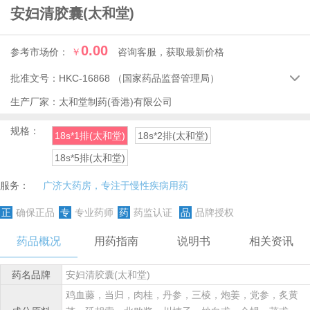
安妇清胶囊
(太和堂)
0.00
参考市场价：
￥
咨询客服，获取最新价格
批准文号：
HKC-16868
（国家药品监督管理局）

生产厂家：
太和堂制药(香港)有限公司
规格：
18s*1排(太和堂)
18s*2排(太和堂)
18s*5排(太和堂)
服务：
广济大药房，专注于慢性疾病用药
正
确保正品
专
专业药师
药
药监认证
品
品牌授权
药品概况
用药指南
说明书
相关资讯
药名品牌
安妇清胶囊(太和堂)
鸡血藤，当归，肉桂，丹参，三棱，炮姜，党参，炙黄