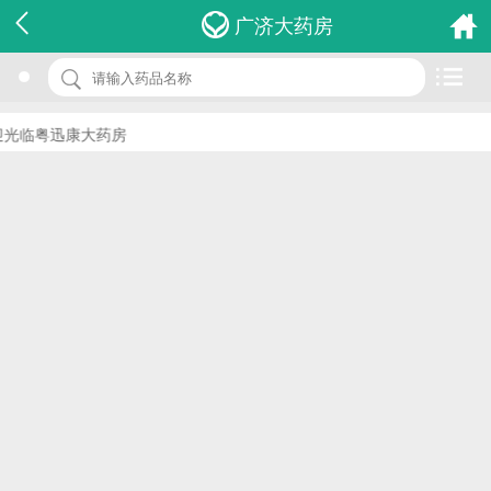
名 称：安妇清胶囊
广济大药房
品 牌：(太和堂)
规 格：18s*1排
光临粤迅康大药房
价 格：￥0.00
批准文号：HKC-16868
厂家：太和堂制药(香港)有限公司