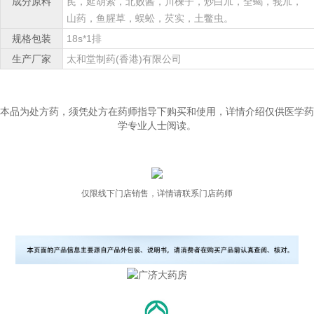
成分原料
芪，延胡索，北败酱，川楝子，炒白朮，全蝎，莪朮，
山药，鱼腥草，蜈蚣，芡实，土鳖虫。
规格包装
18s*1排
生产厂家
太和堂制药(香港)有限公司
本品为处方药，须凭处方在药师指导下购买和使用，详情介绍仅供医学药
学专业人士阅读。
仅限线下门店销售，详情请联系门店药师