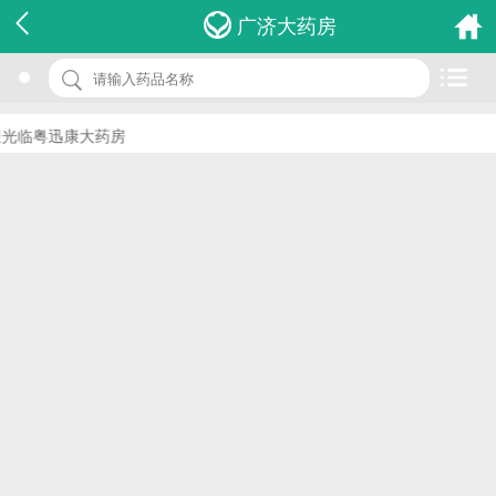
名 称：精制保婴丹
广济大药房
品 牌：(太和堂)
规 格：8瓶
光临粤迅康大药房
价 格：￥0.00
批准文号：HKC-16833
厂家：太和堂制药(香港)有限公司