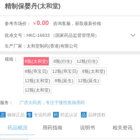
精制保婴丹
(太和堂)
0.00
参考市场价：
￥
咨询客服，获取最新价格
批准文号：
HKC-16833
（国家药品监督管理局）

生产厂家：
太和堂制药(香港)有限公司
规格：
8瓶(太和堂)
8瓶(衍生)
12瓶(衍生)
8瓶(乖宝贝)
12瓶(乖宝贝)
8瓶(太和堂)
12瓶(太和堂)
8瓶(延生)
12瓶(延生)
12瓶(太和堂)
服务：
广济大药房，专注于慢性疾病用药
正
确保正品
专
专业药师
药
药监认证
品
品牌授权
药品概况
用药指南
说明书
相关资讯