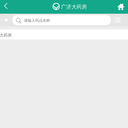
名 称：一次性中性电极板sy-mw3
广济大药房
品 牌：(舒友)
规 格：sy-mw3
大药房
价 格：￥0.00
批准文号：浙食药监械(准)字2013第2250035号
厂家：浙江舒友仪器设备有限公司