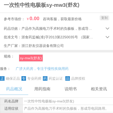
一次性中性电极板sy-mw3
(舒友)
0.00
复制
参考市场价：
￥
咨询客服，获取最新价格
药品功效：
产品作为高频电刀手术时的负极板，形成导电回路用。

批准文号：
浙食药监械(准)字2013第2250035号
（国家药品监督管理局）

生产厂家：
浙江舒友仪器设备有限公司
规格：
sy-mw3(舒友)
服务：
广济大药房，专注于慢性疾病用药
正
确保正品
专
专业药师
药
药监认证
品
品牌授权
药品概况
用药指南
说明书
相关资讯
药名品牌
一次性中性电极板sy-mw3(舒友)
适用症状
产品作为高频电刀手术时的负极板，形成导电回路用。