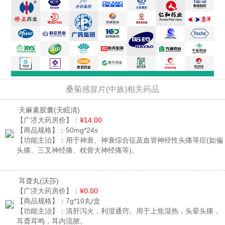
桑菊感冒片(中族)相关药品
天麻素胶囊
(天眩清)
【广济大药房价】：
¥14.00
【商品规格】：
50mg*24s
【功能主治】：
用于神衰、神衰综合征及血管神经性头痛等症(如偏
头痛、三叉神经痛、枕骨大神经痛等)。
耳聋丸
(沃莎)
【广济大药房价】：
¥0.00
【商品规格】：
7g*10丸/盒
【功能主治】：
清肝泻火，利湿通窍。用于上焦湿热，头晕头痛，
耳聋耳鸣，耳内流脓。