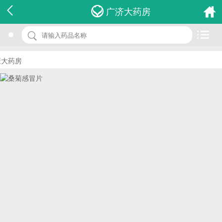
名 称：桑菊感冒片
广济大药房
品 牌：(中族)
规 格：32s
药房
价 格：￥5.50
批准文号：国药准字Z45020280
厂家：桂林中族中药股份有限公司