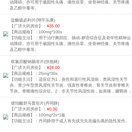
动障碍。亦可用于顽固性头痛、痛性痉挛、坐骨神经痛、关节疼痛
及乙醇中毒等。
盐酸硫必利片
(翔宇乐康)
【广济大药房价】：
¥35.00
【商品规格】：
100mg*100s
【功能主治】：
用于治疗舞蹈症、抽动-秽语综合征及老年性精神运
动障碍。亦可用于顽固性头痛、痛性痉挛、坐骨神经痛、关节疼痛
及乙醇中毒等。
双氯芬酸钠肠溶片
(扶他林)
【广济大药房价】：
¥28.00
【商品规格】：
25mg*30s
【功能主治】：
适应症为1．炎性和退行性风湿病：类风湿性关节
炎、青少年型类风湿性关节炎、强直性脊椎炎、骨关节炎和脊椎关
节炎。脊椎痛性综合征。2．非关节性风湿性病，如肩痛，腱鞘炎，
滑囊炎，肌痛及运动后损伤性疼痛等。3．痛风急性发作。4．创伤
后及术后炎症性疼痛如：创伤后，劳损后，牙痛，头痛等；妇科中
琥珀酸舒马普坦片
(丹同静)
出现的疼痛或炎症，例如：原发性痛经或附加炎。 5．对耳、鼻、
【广济大药房价】：
¥0.00
喉的严重痛性感染可作为辅助治疗药，例如：咽扁桃体炎，耳炎。
【商品规格】：
100mg*2s*1板
原发疾病可根据一般治疗原则给予适当的治疗。6．对成年和儿童的
【功能主治】：
丹同静用于成人有先或无先兆偏头痛的急性发作。
发热有解热作用。