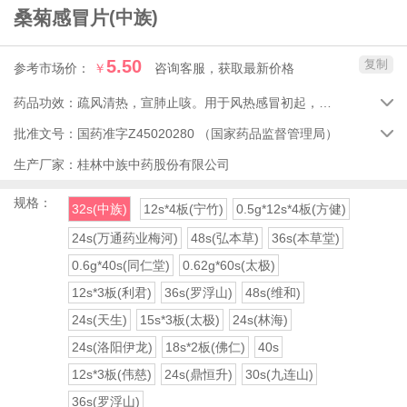
桑菊感冒片
(中族)
5.50
复制
参考市场价：
￥
咨询客服，获取最新价格
药品功效：
疏风清热，宣肺止咳。用于风热感冒初起，头痛，咳嗽，口干，咽痛。

批准文号：
国药准字Z45020280
（国家药品监督管理局）

生产厂家：
桂林中族中药股份有限公司
规格：
32s(中族)
12s*4板(宁竹)
0.5g*12s*4板(方健)
24s(万通药业梅河)
48s(弘本草)
36s(本草堂)
0.6g*40s(同仁堂)
0.62g*60s(太极)
12s*3板(利君)
36s(罗浮山)
48s(维和)
24s(天生)
15s*3板(太极)
24s(林海)
24s(洛阳伊龙)
18s*2板(佛仁)
40s
12s*3板(伟慈)
24s(鼎恒升)
30s(九连山)
36s(罗浮山)