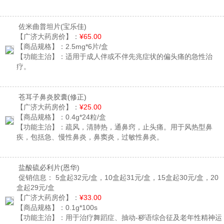
佐米曲普坦片
(宝乐佳)
【广济大药房价】：
¥65.00
【商品规格】：
2.5mg*6片/盒
【功能主治】：
适用于成人伴或不伴先兆症状的偏头痛的急性治
疗。
苍耳子鼻炎胶囊
(修正)
【广济大药房价】：
¥25.00
【商品规格】：
0.4g*24粒/盒
【功能主治】：
疏风，清肺热，通鼻窍，止头痛。用于风热型鼻
疾，包括急、慢性鼻炎，鼻窦炎，过敏性鼻炎。
盐酸硫必利片
(恩华)
促销信息：
5盒起32元/盒，10盒起31元/盒，15盒起30元/盒，20
盒起29元/盒
【广济大药房价】：
¥33.00
【商品规格】：
0.1g*100s
【功能主治】：
用于治疗舞蹈症、抽动-秽语综合征及老年性精神运