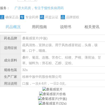
服务：
广济大药房，专注于慢性疾病用药
正
确保正品
专
专业药师
药
药监认证
品
品牌授权
药品概况
用药指南
说明书
相关资讯
药名品牌
桑菊感冒片(中族)
疏风清热，宣肺止咳。用于风热感冒初起，头痛，咳
适用症状
嗽，口干，咽痛。
桑叶、菊花、连翘、苦杏仁、桔梗、芦根、薄荷油、甘
成分原料
草。辅料为：滑石粉、乙醇、淀粉。
规格包装
32s
生产厂家
桂林中族中药股份有限公司
用法说明
口服，一次4-8片，一日2-3次。