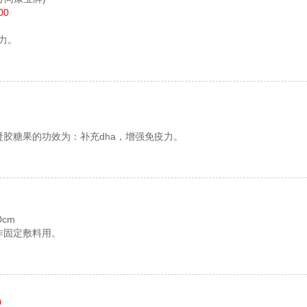
00
力。
凝胶糖果的功效为：补充dha，增强免疫力。
0cm
作固定敷料用。
0