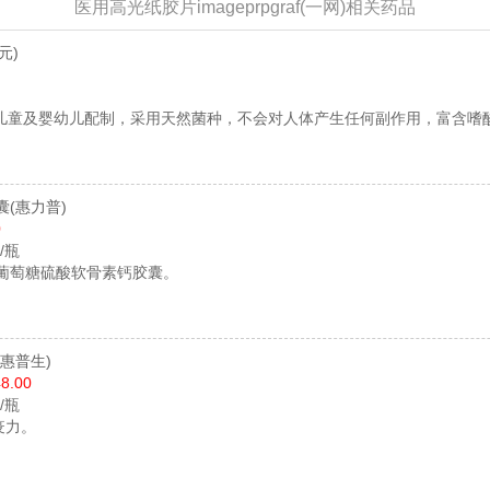
医用高光纸胶片imageprpgraf(一网)相关药品
元)
儿童及婴幼儿配制，采用天然菌种，不会对人体产生任何副作用，富含嗜
囊
(惠力普)
0
粒/瓶
基葡萄糖硫酸软骨素钙胶囊。
(惠普生)
8.00
片/瓶
疫力。