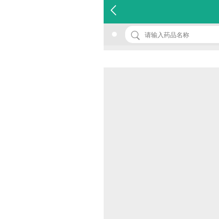
名 称：医用高光纸胶片imageprpgraf
品 牌：(一网)
规 格：1个
价 格：￥0.00
批准文号：浙甬食药监械(准)字2012第1310098号
厂家：宁波一网信息技术有限公司