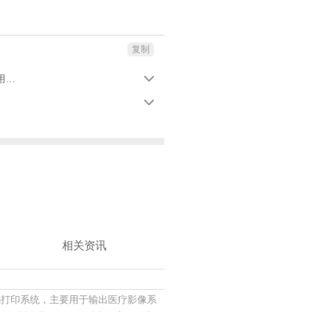
复制
医用高光纸胶片适用于佳能imageprograf 高端数码打印机及其他功能相同的数码打印系统，主要用于输出医疗影像系统产生的dicom影像，包括ct，mri，dr，cr，ect，超声波等，供放射科医生和影像诊断人员使用，同时也能应用于交流，复诊和转诊等。


相关资讯
的数码打印系统，主要用于输出医疗影像系