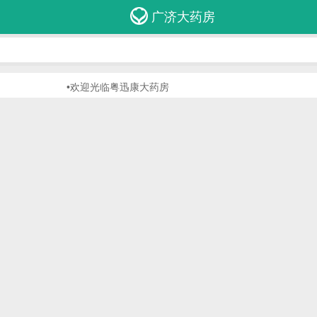
广济大药房
•欢迎光临粤迅康大药房