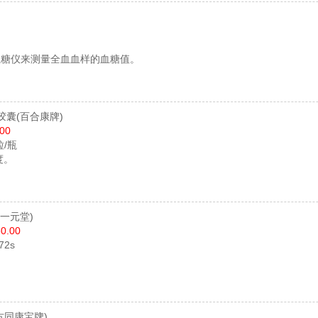
血糖仪来测量全血血样的血糖值。
胶囊
(百合康牌)
.00
粒/瓶
度。
(一元堂)
0.00
72s
。
方同康宝牌)