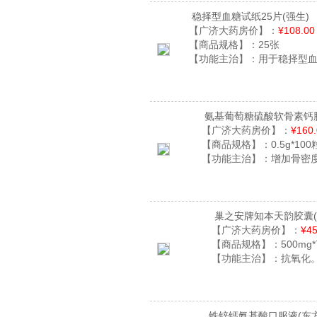
稳择型血糖试纸25片
(强生)
【广济大药房价】：
¥108.00
【商品规格】：
25张
【功能主治】：
用于稳择型
氨基葡萄糖硫酸软骨素钙
【广济大药房价】：
¥160
【商品规格】：
0.5g*100
【功能主治】：
增加骨密
巢之安牌知本天韵胶囊
【广济大药房价】：
¥45
【商品规格】：
500mg*
【功能主治】：
抗氧化
铁锌钙氨基酸口服液
(东