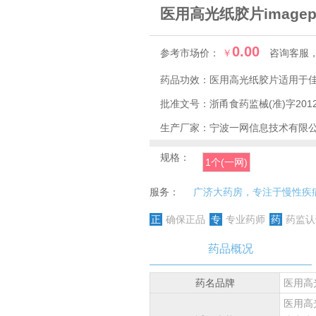
医用高光纸胶片imagepr
0.00
参考市场价：
￥
咨询客服
药品功效：
批准文号：
浙甬食药监械(准)字2012
生产厂家：
宁波一网信息技术有限
规格：
1个(一网)
服务：
广济大药房，专注于慢性疾
正
确保正品
专
专业药师
药
药监认
药品概况
药名品牌
医用高光
医用高