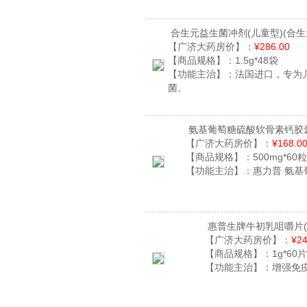
合生元益生菌冲剂(儿童型)
(合生
【广济大药房价】：
¥286.00
【商品规格】：
1.5g*48袋
【功能主治】：
法国进口，专为
菌。
氨基葡萄糖硫酸软骨素钙胶
【广济大药房价】：
¥168.0
【商品规格】：
500mg*60
【功能主治】：
惠力普 氨
惠普生牌牛初乳咀嚼片
【广济大药房价】：
¥24
【商品规格】：
1g*60
【功能主治】：
增强免