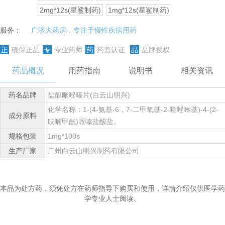
2mg*12s(星鲨制药)
1mg*12s(星鲨制药)
服务：
广济大药房，专注于慢性疾病用药
正
确保正品
专
专业药师
药
药监认证
品
品牌授权
药品概况
用药指南
说明书
相关资讯
药名品牌
盐酸哌唑嗪片(白云山明兴)
化学名称：1-(4-氨基-6，7-二甲氧基-2-喹唑啉基)-4-(2-
成分原料
呋喃甲酰)哌嗪盐酸盐。
规格包装
1mg*100s
生产厂家
广州白云山明兴制药有限公司
本品为处方药，须凭处方在药师指导下购买和使用，详情介绍仅供医学药
学专业人士阅读。