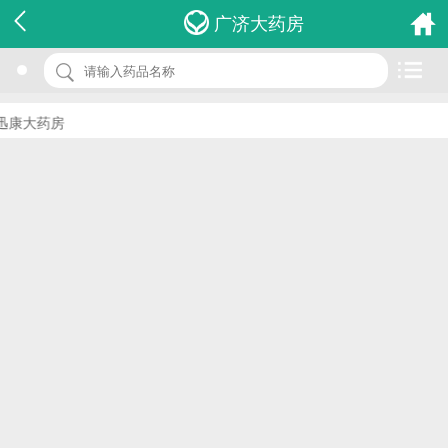
名 称：盐酸哌唑嗪片
广济大药房
品 牌：(白云山明兴)
规 格：1mg*100s
康大药房
价 格：￥0.00
批准文号：国药准字H44021754
厂家：广州白云山明兴制药有限公司