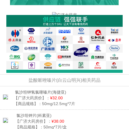
盐酸哌唑嗪片(白云山明兴)相关药品
氯沙坦钾氢氯噻嗪片
(海捷亚)
【广济大药房价】：
¥32.00
【商品规格】：
50mg/12.5mg*7片
氯沙坦钾片
(科素亚)
【广济大药房价】：
¥38.00
【商品规格】：
50mg*7片/盒