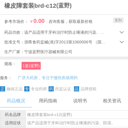
橡皮障套装brd-c12
(蓝野)
0.00
复制
参考市场价：
￥
咨询客服，获取最新价格
药品功效：
该产品适用于牙科治疗时防止唾液的污染、防湿。

批准文号：
浙甬食药监械(准)字2013第1060006号
（国家药品监督管理局）

生产厂家：
宁波蓝野医疗器械有限公司
规格：
1套(蓝野)
服务：
广济大药房，专注于慢性疾病用药
正
确保正品
专
专业药师
药
药监认证
品
品牌授权
药品概况
用药指南
说明书
相关资讯
药名品牌
橡皮障套装brd-c12(蓝野)
适用症状
该产品适用于牙科治疗时防止唾液的污染、防湿。