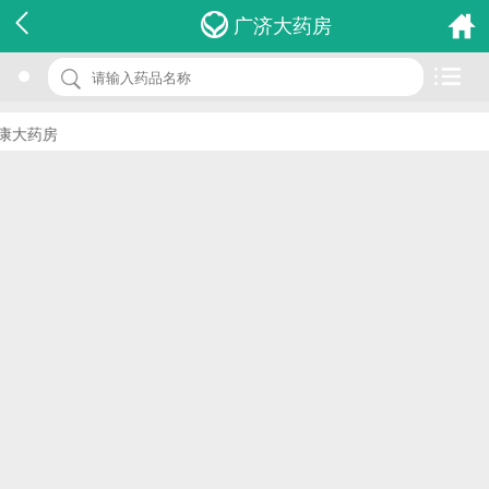
名 称：橡皮障套装brd-c12
广济大药房
品 牌：(蓝野)
规 格：1套
大药房
价 格：￥0.00
批准文号：浙甬食药监械(准)字2013第1060006号
厂家：宁波蓝野医疗器械有限公司