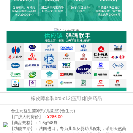
橡皮障套装brd-c12(蓝野)相关药品
合生元益生菌冲剂(儿童型)
(合生元)
【广济大药房价】：
¥286.00
【商品规格】：
1.5g*48袋
【功能主治】：
法国进口，专为儿童及婴幼儿配制，采用天然菌