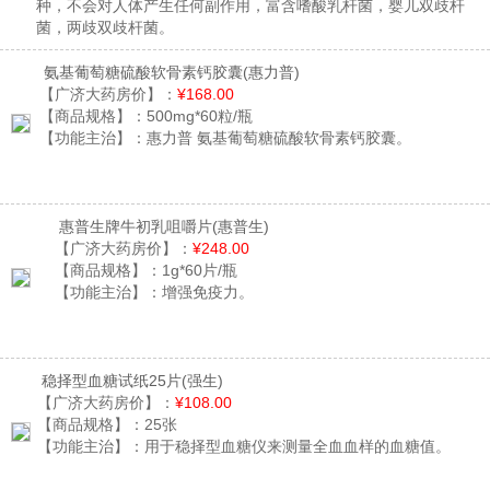
种，不会对人体产生任何副作用，富含嗜酸乳杆菌，婴儿双歧杆
菌，两歧双歧杆菌。
氨基葡萄糖硫酸软骨素钙胶囊
(惠力普)
【广济大药房价】：
¥168.00
【商品规格】：
500mg*60粒/瓶
【功能主治】：
惠力普 氨基葡萄糖硫酸软骨素钙胶囊。
惠普生牌牛初乳咀嚼片
(惠普生)
【广济大药房价】：
¥248.00
【商品规格】：
1g*60片/瓶
【功能主治】：
增强免疫力。
稳择型血糖试纸25片
(强生)
【广济大药房价】：
¥108.00
【商品规格】：
25张
【功能主治】：
用于稳择型血糖仪来测量全血血样的血糖值。