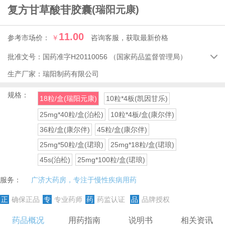
复方甘草酸苷胶囊
(瑞阳元康)
11.00
参考市场价：
￥
咨询客服，获取最新价格
批准文号：
国药准字H20110056
（国家药品监督管理局）

生产厂家：
瑞阳制药有限公司
规格：
18粒/盒(瑞阳元康)
10粒*4板(凯因甘乐)
25mg*40粒/盒(泊松)
10粒*4板/盒(康尔伴)
36粒/盒(康尔伴)
45粒/盒(康尔伴)
25mg*50粒/盒(珺琅)
25mg*18粒/盒(珺琅)
45s(泊松)
25mg*100粒/盒(珺琅)
服务：
广济大药房，专注于慢性疾病用药
正
确保正品
专
专业药师
药
药监认证
品
品牌授权
药品概况
用药指南
说明书
相关资讯