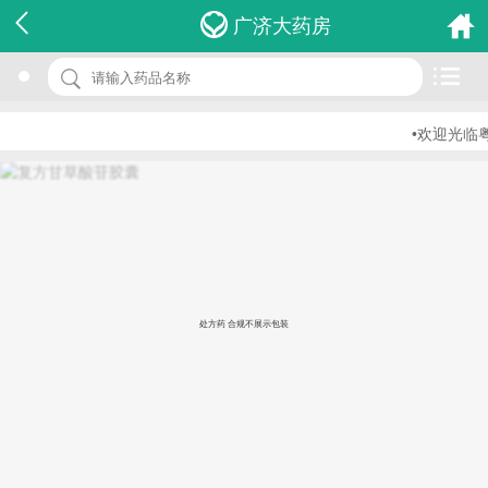
名 称：复方甘草酸苷胶囊
广济大药房
品 牌：(瑞阳元康)
规 格：18粒/盒
•欢迎光临粤
价 格：￥11.00
批准文号：国药准字H20110056
厂家：瑞阳制药有限公司
处方药 合规不展示包装